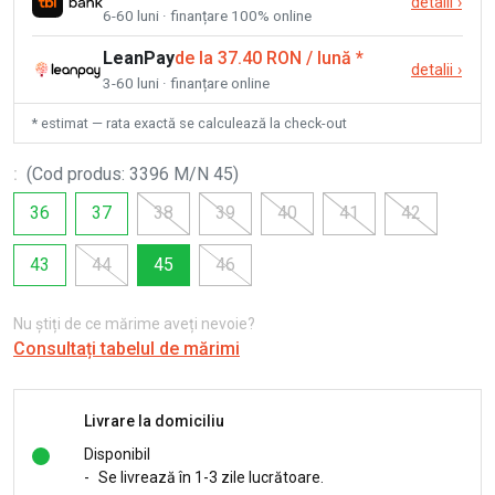
detalii
›
6-60 luni · finanțare 100% online
LeanPay
de la 37.40 RON / lună
*
detalii
›
3-60 luni · finanțare online
* estimat — rata exactă se calculează la check-out
:
(
Cod produs
:
3396 M/N 45
)
36
37
38
39
40
41
42
43
44
45
46
Nu știți de ce mărime aveți nevoie?
Consultați tabelul de mărimi
Livrare la domiciliu
Disponibil
-
Se livrează în 1-3 zile lucrătoare.