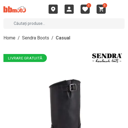
0
0
Home
/
Sendra Boots
/
Casual
LIVRARE GRATUITĂ