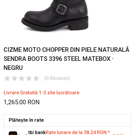
CIZME MOTO CHOPPER DIN PIELE NATURALĂ
SENDRA BOOTS 3396 STEEL MATEBOX ·
NEGRU
(
0
Recenzii
)
Livrare Gratuită 1-3 zile lucrătoare
1,265.00 RON
Plătește în rate
tbi bank
Rate lunare de la 38.24 RON
*