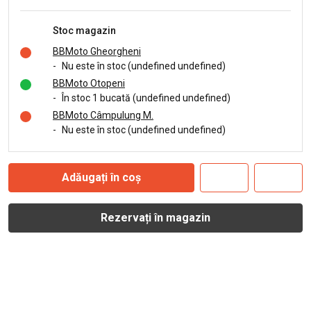
Stoc magazin
BBMoto Gheorgheni
-
Nu este în stoc (undefined undefined)
BBMoto Otopeni
-
În stoc 1 bucată (undefined undefined)
BBMoto Câmpulung M.
-
Nu este în stoc (undefined undefined)
Adăugați în coș
Rezervați în magazin