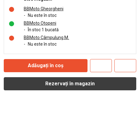
BBMoto Gheorgheni
-
Nu este în stoc
BBMoto Otopeni
-
În stoc 1 bucată
BBMoto Câmpulung M.
-
Nu este în stoc
Adăugați în coș
Rezervați în magazin