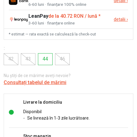
detalii
›
6-60 luni · finanțare 100% online
LeanPay
de la 40.72 RON / lună
*
detalii
›
3-60 luni · finanțare online
* estimat — rata exactă se calculează la check-out
:
42
43
44
46
Nu știți de ce mărime aveți nevoie?
Consultați tabelul de mărimi
Livrare la domiciliu
Disponibil
-
Se livrează în 1-3 zile lucrătoare.
Stoc magazin