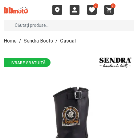
0
0
Home
/
Sendra Boots
/
Casual
LIVRARE GRATUITĂ