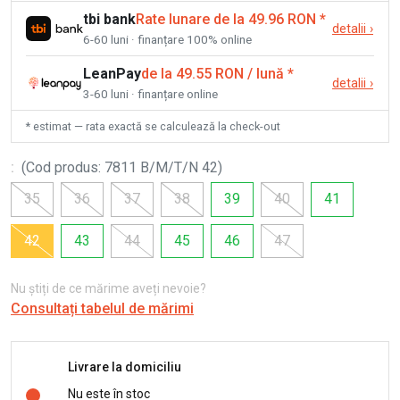
tbi bank
Rate lunare de la 49.96 RON
*
detalii
›
6-60 luni · finanțare 100% online
LeanPay
de la 49.55 RON / lună
*
detalii
›
3-60 luni · finanțare online
* estimat — rata exactă se calculează la check-out
:
(
Cod produs
:
7811 B/M/T/N 42
)
35
36
37
38
39
40
41
42
43
44
45
46
47
Nu știți de ce mărime aveți nevoie?
Consultați tabelul de mărimi
Livrare la domiciliu
Nu este în stoc