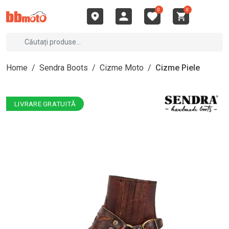
0
0
Home
/
Sendra Boots
/
Cizme Moto
/
Cizme Piele
LIVRARE GRATUITĂ