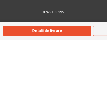
0745 153 295
info@bbmoto.ro
Detalii de livrare
Magazin
Otopeni
Str. Ferme D Nr. 2
Otopeni, Ilfov
Marți - Sâmbătă: 10:00 - 18:00