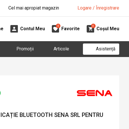
Cel mai apropiat magazin
Logare / Înregistrare
0
0
ne
Contul Meu
Favorite
Coșul Meu
Asistență
Promoții
Articole
ICAȚIE BLUETOOTH SENA SRL PENTRU