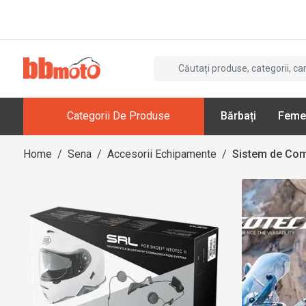
Categorii De Produse
Bărbați
Feme
Home
/
Sena
/
Accesorii Echipamente
/
Sistem de Co