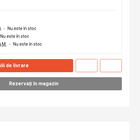
i
-
Nu este în stoc
Nu este în stoc
 M.
-
Nu este în stoc
lii de livrare
Rezervați în magazin