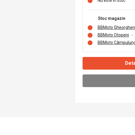
Nu este în stoc
Stoc magazin
BBMoto Gheorghen
BBMoto Otopeni
-
BBMoto Câmpulung
Deta