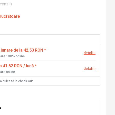
cenzii
)
 lucrătoare
 lunare de la 42.50 RON
*
detalii
›
nțare 100% online
la 41.82 RON / lună
*
detalii
›
țare online
calculează la check-out
u