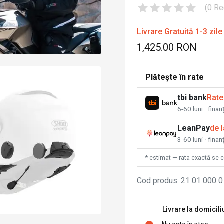
(
0
Re
Livrare Gratuită 1-3 zile
1,425.00 RON
Plătește în rate
tbi bank
Rate
6-60 luni · fina
LeanPay
de 
3-60 luni · finan
* estimat — rata exactă se 
Cod produs
:
21 01 000 0
Livrare la domicili