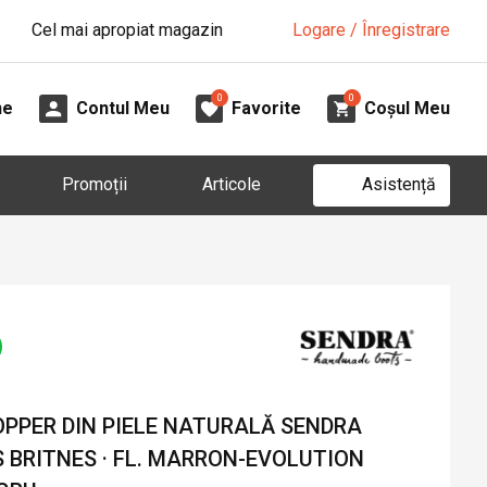
Cel mai apropiat magazin
Logare / Înregistrare
0
0
ne
Contul Meu
Favorite
Coșul Meu
Asistență
Promoții
Articole
PPER DIN PIELE NATURALĂ SENDRA
 BRITNES · FL. MARRON-EVOLUTION