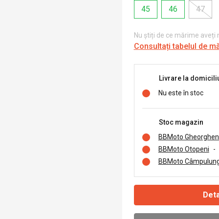
45
46
47
Nu știți de ce mărime aveți
Consultați tabelul de m
Livrare la domicili
Nu este în stoc
Stoc magazin
BBMoto Gheorghen
BBMoto Otopeni
-
BBMoto Câmpulung
Deta