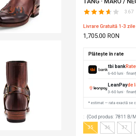
TANG · MARO / N
3.67
Livrare Gratuită 1-3 zile
1,705.00 RON
Plătește în rate
tbi bank
Rate
6-60 luni · fina
LeanPay
de 
3-60 luni · finan
* estimat — rata exactă se 
:
(
Cod produs
:
7811 B/M
35
36
37