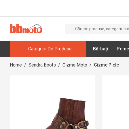
Categorii De Produse
Bărbați
Feme
Home
/
Sendra Boots
/
Cizme Moto
/
Cizme Piele