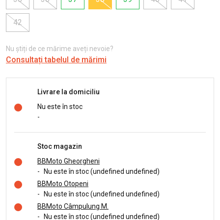
42
Nu știți de ce mărime aveți nevoie?
Consultați tabelul de mărimi
Livrare la domiciliu
Nu este în stoc
-
Stoc magazin
BBMoto Gheorgheni
-
Nu este în stoc (undefined undefined)
BBMoto Otopeni
-
Nu este în stoc (undefined undefined)
BBMoto Câmpulung M.
-
Nu este în stoc (undefined undefined)