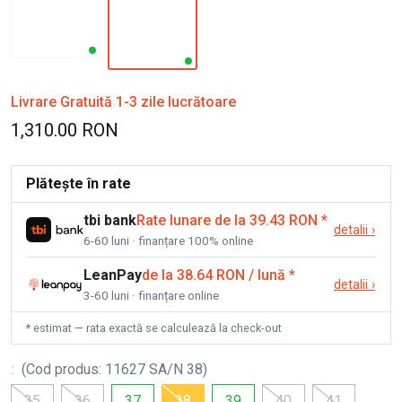
Livrare Gratuită 1-3 zile lucrătoare
1,310.00 RON
Plătește în rate
tbi bank
Rate lunare de la 39.43 RON
*
detalii
›
6-60 luni · finanțare 100% online
LeanPay
de la 38.64 RON / lună
*
detalii
›
3-60 luni · finanțare online
* estimat — rata exactă se calculează la check-out
:
(
Cod produs
:
11627 SA/N 38
)
35
36
37
38
39
40
41