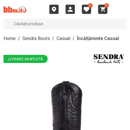
0
0
Home
/
Sendra Boots
/
Casual
/
Încălțăminte Casual
LIVRARE GRATUITĂ