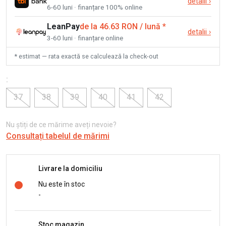
detalii
›
6-60 luni · finanțare 100% online
LeanPay
de la 46.63 RON / lună
*
detalii
›
3-60 luni · finanțare online
* estimat — rata exactă se calculează la check-out
:
37
38
39
40
41
42
Nu știți de ce mărime aveți nevoie?
Consultați tabelul de mărimi
Livrare la domiciliu
Nu este în stoc
-
Stoc magazin