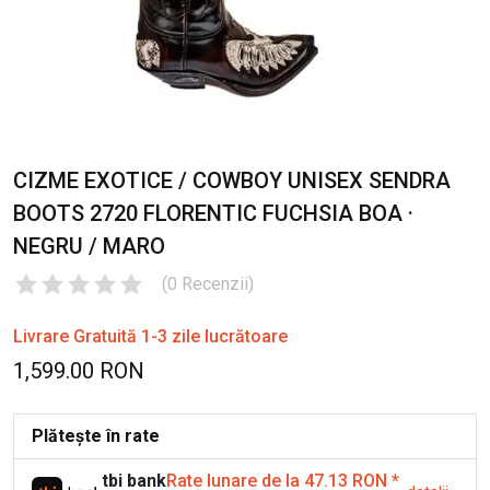
CIZME EXOTICE / COWBOY UNISEX SENDRA
BOOTS 2720 FLORENTIC FUCHSIA BOA ·
NEGRU / MARO
(
0
Recenzii
)
Livrare Gratuită 1-3 zile lucrătoare
1,599.00 RON
Plătește în rate
tbi bank
Rate lunare de la 47.13 RON
*