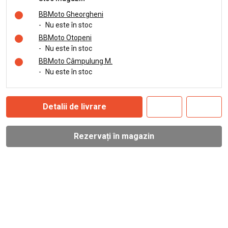
BBMoto Gheorgheni
-
Nu este în stoc
BBMoto Otopeni
-
Nu este în stoc
BBMoto Câmpulung M.
-
Nu este în stoc
Detalii de livrare
Rezervați în magazin