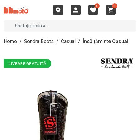
0
0
Home
/
Sendra Boots
/
Casual
/
Încălțăminte Casual
LIVRARE GRATUITĂ