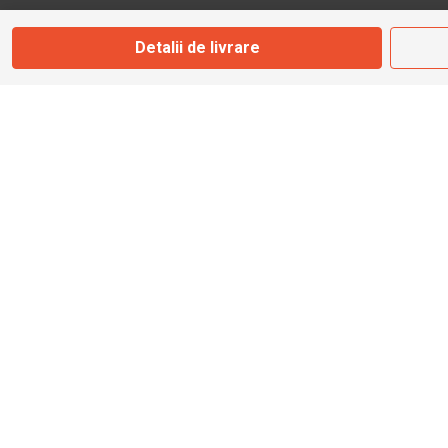
Detalii de livrare
info@bbmoto.ro
Magazin
Otopeni
Str. Ferme D Nr. 2
Otopeni, Ilfov
Marți - Sâmbătă: 10:00 - 18:00
0755 141 155