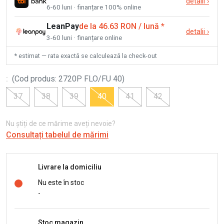
detalii
›
6-60 luni · finanțare 100% online
LeanPay
de la 46.63 RON / lună
*
detalii
›
3-60 luni · finanțare online
* estimat — rata exactă se calculează la check-out
:
(
Cod produs
:
2720P FLO/FU 40
)
37
38
39
40
41
42
Nu știți de ce mărime aveți nevoie?
Consultați tabelul de mărimi
Livrare la domiciliu
Nu este în stoc
-
Stoc magazin