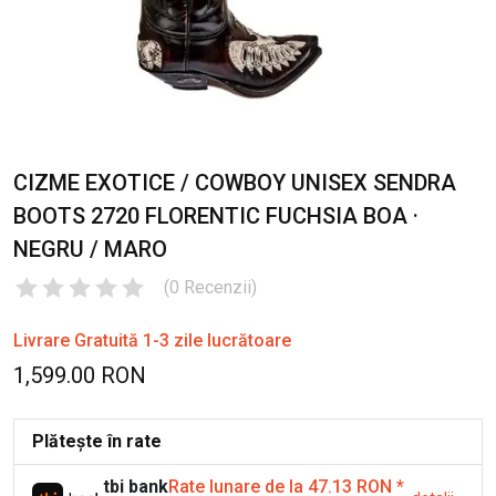
CIZME EXOTICE / COWBOY UNISEX SENDRA
BOOTS 2720 FLORENTIC FUCHSIA BOA ·
NEGRU / MARO
(
0
Recenzii
)
Livrare Gratuită 1-3 zile lucrătoare
1,599.00 RON
Plătește în rate
tbi bank
Rate lunare de la 47.13 RON
*