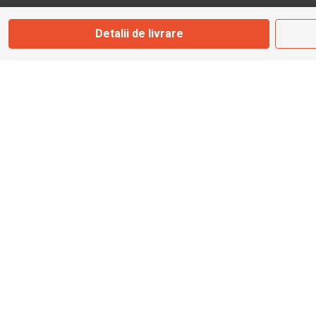
Detalii de livrare
info@bbmoto.ro
Magazin
Otopeni
Str. Ferme D Nr. 2
Otopeni, Ilfov
Marți - Sâmbătă: 10:00 - 18:00
0755 141 155