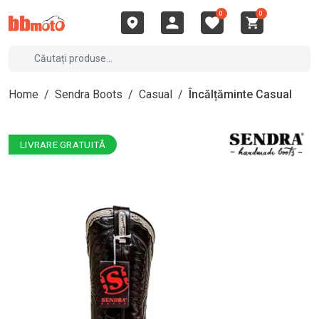
0
0
Home
/
Sendra Boots
/
Casual
/
Încălțăminte Casual
LIVRARE GRATUITĂ