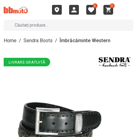
0
0
Home
/
Sendra Boots
/
Îmbrăcăminte Western
LIVRARE GRATUITĂ