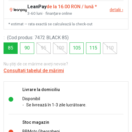
LeanPay
de la 16.00 RON / lună
*
detalii
›
3-60 luni · finanțare online
* estimat — rata exactă se calculează la check-out
:
(
Cod produs
:
7472 BLACK 85
)
85
90
95
100
105
115
110
Nu știți de ce mărime aveți nevoie?
Consultați tabelul de mărimi
Livrare la domiciliu
Disponibil
-
Se livrează în 1-3 zile lucrătoare.
Stoc magazin
BBMoto Gheorgheni