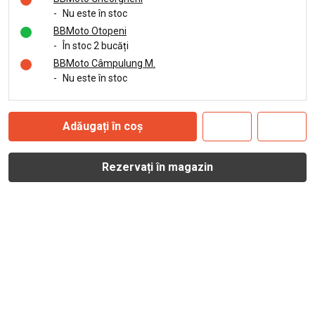
-
Nu este în stoc
BBMoto Otopeni
-
În stoc 2 bucăți
BBMoto Câmpulung M.
-
Nu este în stoc
Adăugați în coș
Rezervați în magazin