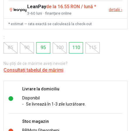
LeanPay
de la 16.55 RON / lună
*
detalii
›
3-60 luni · finanțare online
* estimat — rata exactă se calculează la check-out
:
85
90
95
100
110
115
Nu știți de ce mărime aveți nevoie?
Consultați tabelul de mărimi
Livrare la domiciliu
Disponibil
-
Se livrează în 1-3 zile lucrătoare.
Stoc magazin
BBMoto Gheorgheni