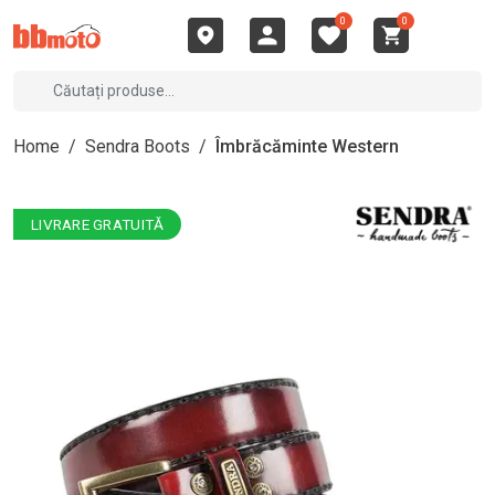
0
0
Home
/
Sendra Boots
/
Îmbrăcăminte Western
LIVRARE GRATUITĂ