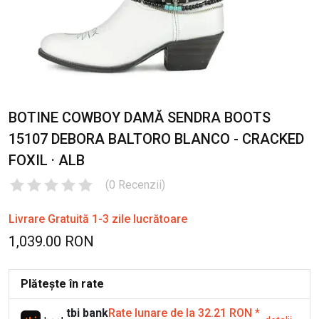
BOTINE COWBOY DAMĂ SENDRA BOOTS
15107 DEBORA BALTORO BLANCO - CRACKED
FOXIL · ALB
(
0
Recenzii
)
Livrare Gratuită 1-3 zile lucrătoare
1,039.00 RON
Plătește în rate
tbi bank
Rate lunare de la 32.21 RON
*