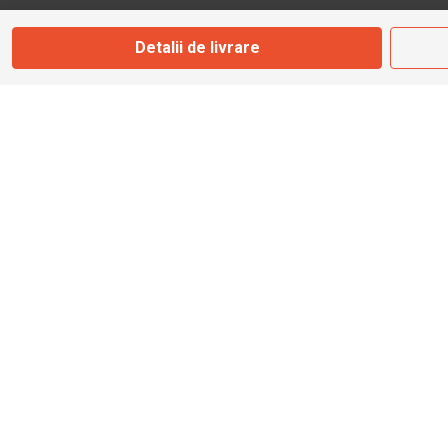
Detalii de livrare
info@bbmoto.ro
Magazin
Otopeni
Str. Ferme D Nr. 2
Otopeni, Ilfov
Marți - Sâmbătă: 10:00 - 18:00
0755 141 155