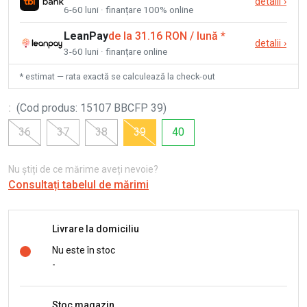
detalii
›
6-60 luni · finanțare 100% online
LeanPay
de la 31.16 RON / lună
*
detalii
›
3-60 luni · finanțare online
* estimat — rata exactă se calculează la check-out
:
(
Cod produs
:
15107 BBCFP 39
)
36
37
38
39
40
Nu știți de ce mărime aveți nevoie?
Consultați tabelul de mărimi
Livrare la domiciliu
Nu este în stoc
-
Stoc magazin