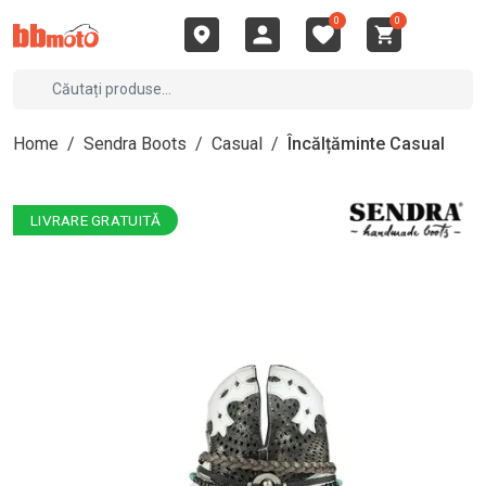
0
0
Home
/
Sendra Boots
/
Casual
/
Încălțăminte Casual
LIVRARE GRATUITĂ