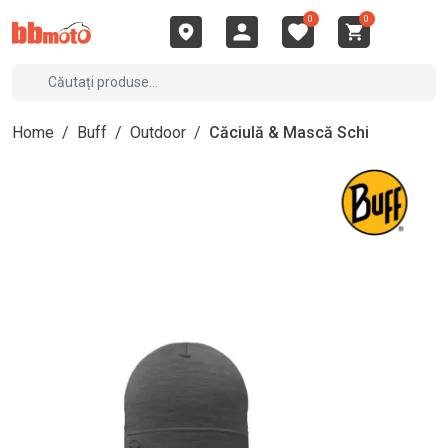
0
0
Home
/
Buff
/
Outdoor
/
Căciulă & Mască Schi