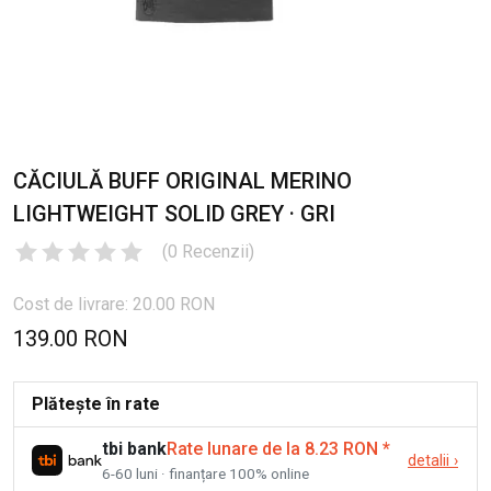
CĂCIULĂ BUFF ORIGINAL MERINO
LIGHTWEIGHT SOLID GREY · GRI
(
0
Recenzii
)
Cost de livrare: 20.00 RON
139.00 RON
Plătește în rate
tbi bank
Rate lunare de la 8.23 RON
*
detalii
›
6-60 luni · finanțare 100% online