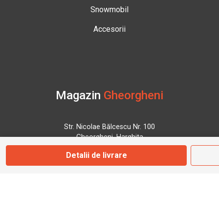
Snowmobil
Accesorii
Magazin
Gheorgheni
Str. Nicolae Bălcescu Nr. 100
Gheorgheni, Harghita
Detalii de livrare
Marți - Sâmbătă: 09:00 - 17:00
0745 153 295