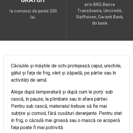
prin BRD, Banca
Transilvania, Unicredit,
la comenzi de peste 200
Raiffeisen, Garanti Bank,
lei.
tbi bank
Căciulile și măștile de schi protejează capul, urechile,
gâtul și fața de frig, vânt și zăpadă, pe pârtie sau în
activități de iarnă.
Alege după temperatură și după cum le porți: sub
cască, în pauze, la plimbare sau în afara pârtiei.
Pentru sub cască, materialul trebuie să fie mai
subțire și comod, fără cusături deranjante. Pentru stat
în frig, o căciulă mai groasă sau o mască ce acoperă
fața poate fi mai potrivită.