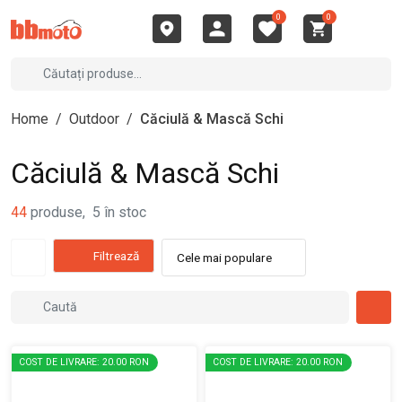
0
0
Home
/
Outdoor
/
Căciulă & Mască Schi
Căciulă & Mască Schi
44
produse
,
5
în stoc
Filtrează
Cele mai populare
COST DE LIVRARE: 20.00 RON
COST DE LIVRARE: 20.00 RON