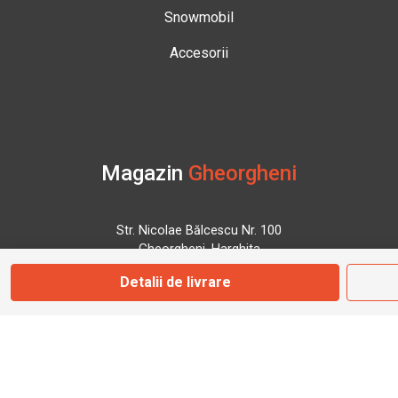
Snowmobil
Accesorii
Magazin
Gheorgheni
Str. Nicolae Bălcescu Nr. 100
Gheorgheni, Harghita
Detalii de livrare
Marți - Sâmbătă: 09:00 - 17:00
0745 153 295