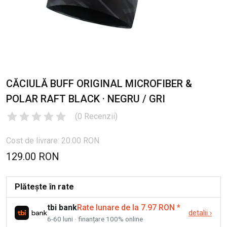
CĂCIULĂ BUFF ORIGINAL MICROFIBER &
POLAR RAFT BLACK · NEGRU / GRI
(
0
Recenzii
)
Cost de livrare: 20.00 RON
129.00 RON
Plătește în rate
tbi bank
Rate lunare de la 7.97 RON
*
detalii
›
6-60 luni · finanțare 100% online