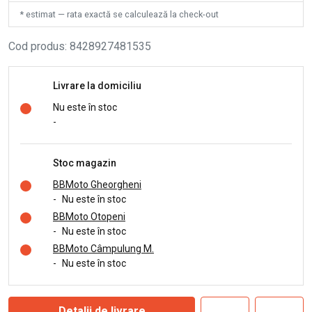
* estimat — rata exactă se calculează la check-out
Cod produs
:
8428927481535
Livrare la domiciliu
Nu este în stoc
-
Stoc magazin
BBMoto Gheorgheni
-
Nu este în stoc
BBMoto Otopeni
-
Nu este în stoc
BBMoto Câmpulung M.
-
Nu este în stoc
Detalii de livrare