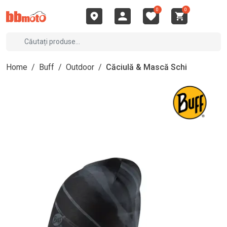
0
0
Home
/
Buff
/
Outdoor
/
Căciulă & Mască Schi