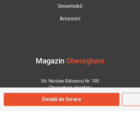
Snowmobil
Accesorii
Magazin
Gheorgheni
Str. Nicolae Bălcescu Nr. 100
Gheorgheni, Harghita
Detalii de livrare
Marți - Sâmbătă: 09:00 - 17:00
0745 153 295