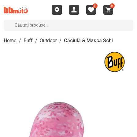
0
0
Home
/
Buff
/
Outdoor
/
Căciulă & Mască Schi