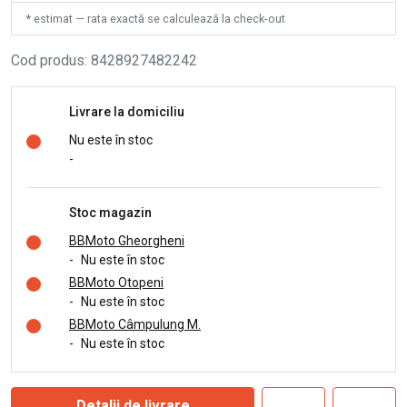
* estimat — rata exactă se calculează la check-out
Cod produs
:
8428927482242
Livrare la domiciliu
Nu este în stoc
-
Stoc magazin
BBMoto Gheorgheni
-
Nu este în stoc
BBMoto Otopeni
-
Nu este în stoc
BBMoto Câmpulung M.
-
Nu este în stoc
Detalii de livrare