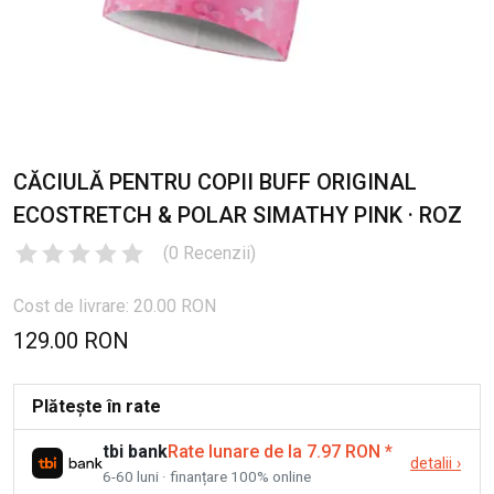
CĂCIULĂ PENTRU COPII BUFF ORIGINAL
ECOSTRETCH & POLAR SIMATHY PINK · ROZ
(
0
Recenzii
)
Cost de livrare: 20.00 RON
129.00 RON
Plătește în rate
tbi bank
Rate lunare de la 7.97 RON
*
detalii
›
6-60 luni · finanțare 100% online