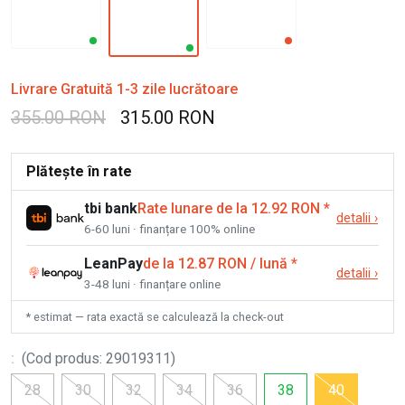
Livrare Gratuită 1-3 zile lucrătoare
355.00 RON
315.00 RON
Plătește în rate
tbi bank
Rate lunare de la 12.92 RON
*
detalii
›
6-60 luni · finanțare 100% online
LeanPay
de la 12.87 RON / lună
*
detalii
›
3-48 luni · finanțare online
* estimat — rata exactă se calculează la check-out
:
(
Cod produs
:
29019311
)
28
30
32
34
36
38
40