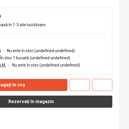
u
ează în 1-3 zile lucrătoare.
i
-
Nu este în stoc (undefined undefined)
În stoc 1 bucată (undefined undefined)
 M.
-
Nu este în stoc (undefined undefined)
ugați în coș
Rezervați în magazin