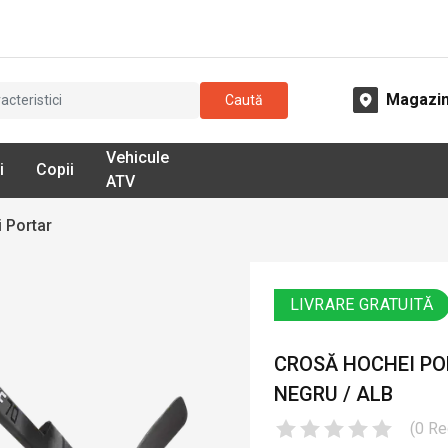
Magazi
Caută
Vehicule
i
Copii
ATV
 Portar
LIVRARE GRATUITĂ
CROSĂ HOCHEI POR
NEGRU / ALB
(
0
Re