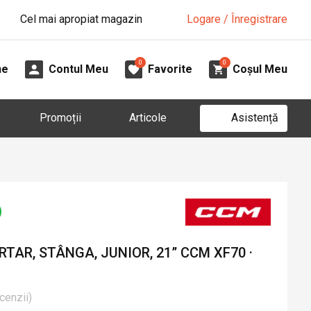
Cel mai apropiat magazin
Logare / Înregistrare
0
0
ne
Contul Meu
Favorite
Coșul Meu
Asistență
Promoții
Articole
TAR, STÂNGA, JUNIOR, 21” CCM XF70 ·
cenzii
)