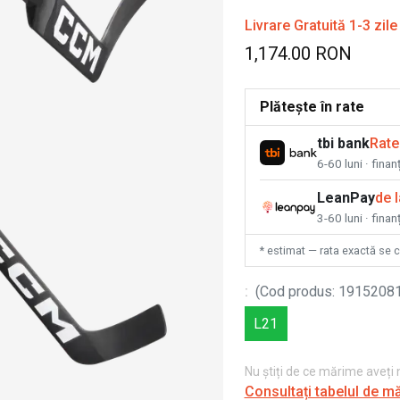
Livrare Gratuită 1-3 zile
1,174.00 RON
Plătește în rate
tbi bank
Rate
6-60 luni · fina
LeanPay
de 
3-60 luni · finan
* estimat — rata exactă se 
:
(
Cod produs
:
1915208
L21
Nu știți de ce mărime aveți
Consultați tabelul de m