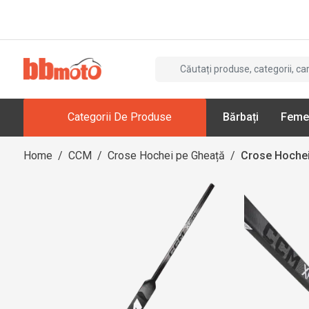
Categorii De Produse
Bărbați
Feme
Home
/
CCM
/
Crose Hochei pe Gheață
/
Crose Hochei