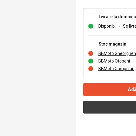
Livrare la domicili
Disponibil
-
Se livr
Stoc magazin
BBMoto Gheorghen
BBMoto Otopeni
-
BBMoto Câmpulung
Adă