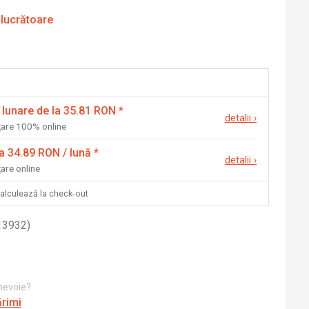
 lucrătoare
 lunare de la 35.81 RON
*
detalii
›
nțare 100% online
la 34.89 RON / lună
*
detalii
›
țare online
calculează la check-out
13932
)
 nevoie?
ărimi