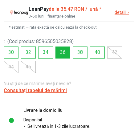
LeanPay
de la 35.47 RON / lună
*
detalii
›
3-60 luni · finanțare online
* estimat — rata exactă se calculează la check-out
:
(
Cod produs
:
8596505035828
)
30
32
34
36
38
40
42
44
46
Nu știți de ce mărime aveți nevoie?
Consultați tabelul de mărimi
Livrare la domiciliu
Disponibil
-
Se livrează în 1-3 zile lucrătoare.