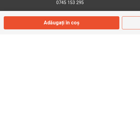
0745 153 295
Adăugați în coș
info@bbmoto.ro
Magazin
Otopeni
Str. Ferme D Nr. 2
Otopeni, Ilfov
Marți - Sâmbătă: 10:00 - 18:00
0755 141 155