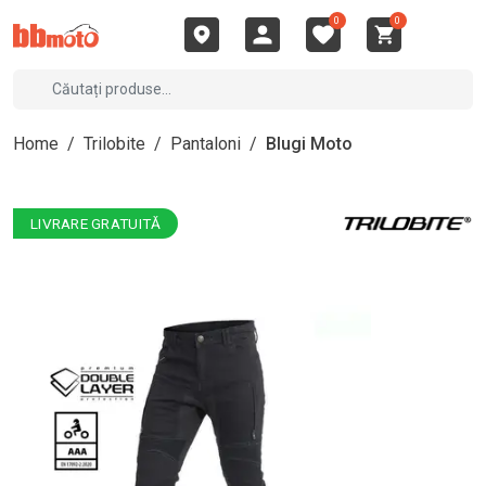
0
0
Home
/
Trilobite
/
Pantaloni
/
Blugi Moto
LIVRARE GRATUITĂ