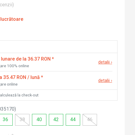
cenzii
)
 lucrătoare
 lunare de la 36.37 RON
*
detalii
›
nțare 100% online
la 35.47 RON / lună
*
detalii
›
țare online
calculează la check-out
035170
)
36
38
40
42
44
46