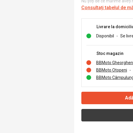
Nu știți de ce mărime aveți
Consultați tabelul de m
Livrare la domicili
Disponibil
-
Se livr
Stoc magazin
BBMoto Gheorghen
BBMoto Otopeni
-
BBMoto Câmpulung
Adă