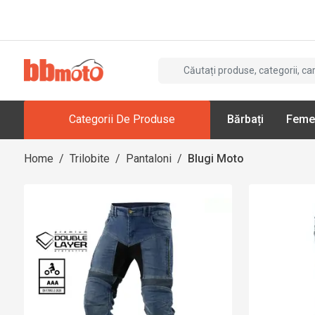
Categorii De Produse
Bărbați
Feme
Home
/
Trilobite
/
Pantaloni
/
Blugi Moto