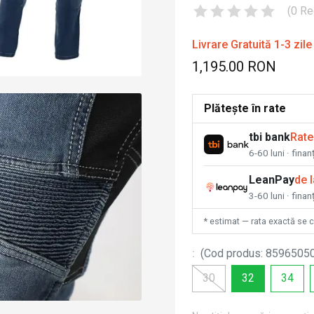
(
0
Re
Livrare Gratuită 1-3 zile
1,195.00 RON
Plătește în rate
tbi bank
Rate
6-60 luni · fina
LeanPay
de 
3-60 luni · finan
* estimat — rata exactă se 
:
(
Cod produs
:
8596505
30
32
34