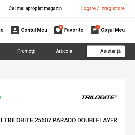
Cel mai apropiat magazin
Logare / Înregistrare
0
0
ne
Contul Meu
Favorite
Coșul Meu
Asistență
Promoții
Articole
I TRILOBITE 25607 PARADO DOUBLELAYER