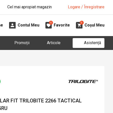
Cel mai apropiat magazin
Logare / Înregistrare
0
0
ne
Contul Meu
Favorite
Coșul Meu
Asistență
Promoții
Articole
AR FIT TRILOBITE 2266 TACTICAL
GRU