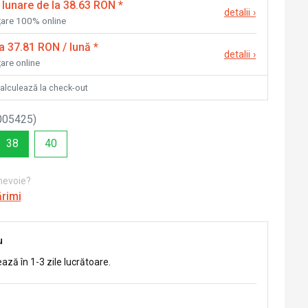
 lunare de la 38.63 RON
*
detalii
›
nțare 100% online
la 37.81 RON / lună
*
detalii
›
țare online
calculează la check-out
005425
)
38
40
 nevoie?
ărimi
u
ează în 1-3 zile lucrătoare.