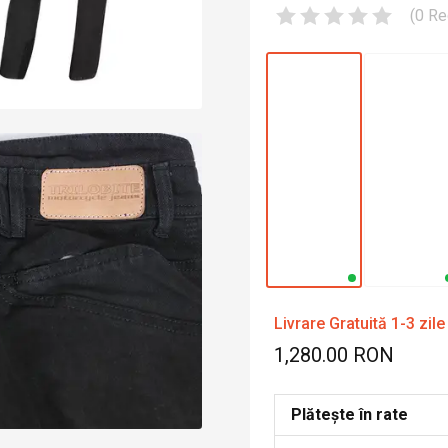
(
0
Re
Livrare Gratuită 1-3 zile
1,280.00 RON
Plătește în rate