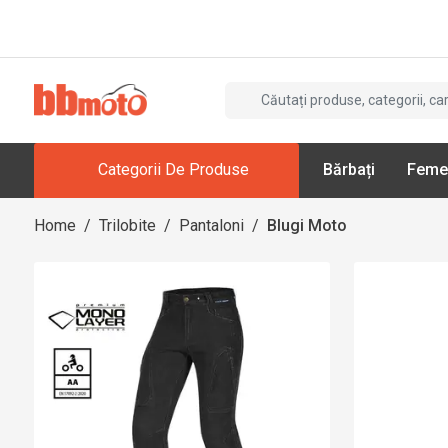
Categorii De Produse
Bărbați
Feme
Home
/
Trilobite
/
Pantaloni
/
Blugi Moto