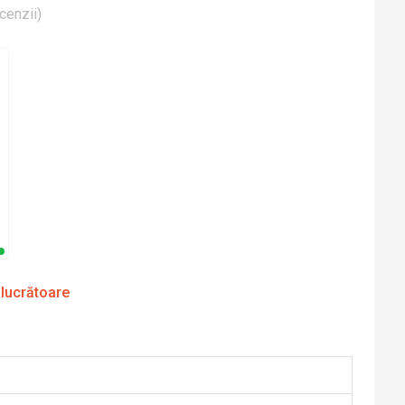
cenzii
)
 lucrătoare