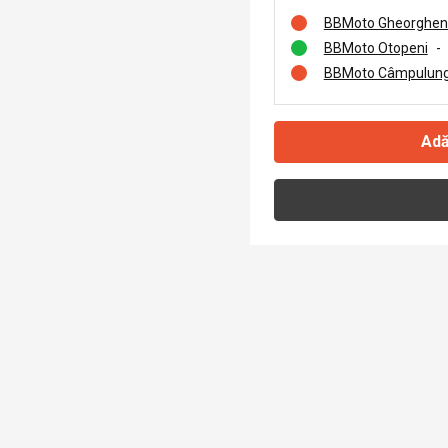
BBMoto Gheorghen
BBMoto Otopeni
-
BBMoto Câmpulung
Adă