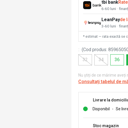
tbi bank
Rate
6-60 luni · fina
LeanPay
de 
3-60 luni · finan
* estimat — rata exactă se 
:
(
Cod produs
:
8596505
32
34
36
Nu știți de ce mărime aveți
Consultați tabelul de m
Livrare la domicili
Disponibil
-
Se livr
Stoc magazin