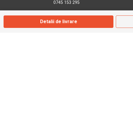
0745 153 295
Detalii de livrare
info@bbmoto.ro
Magazin
Otopeni
Str. Ferme D Nr. 2
Otopeni, Ilfov
Marți - Sâmbătă: 10:00 - 18:00
0755 141 155