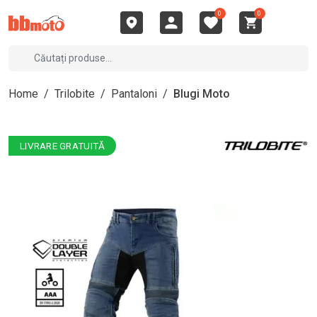
0
0
Home
/
Trilobite
/
Pantaloni
/
Blugi Moto
LIVRARE GRATUITĂ