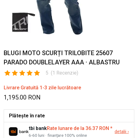
BLUGI MOTO SCURȚI TRILOBITE 25607
PARADO DOUBLELAYER AAA · ALBASTRU
5
(
1
Recenzie
)
Livrare Gratuită 1-3 zile lucrătoare
1,195.00 RON
Plătește în rate
tbi bank
Rate lunare de la 36.37 RON
*
detalii
›
6-60 luni · finanțare 100% online