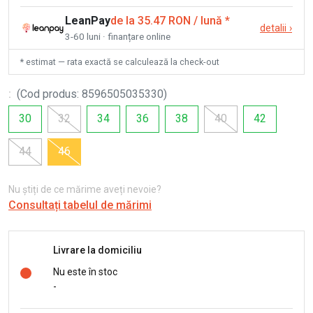
LeanPay
de la 35.47 RON / lună
*
detalii
›
3-60 luni · finanțare online
* estimat — rata exactă se calculează la check-out
:
(
Cod produs
:
8596505035330
)
30
32
34
36
38
40
42
44
46
Nu știți de ce mărime aveți nevoie?
Consultați tabelul de mărimi
Livrare la domiciliu
Nu este în stoc
-