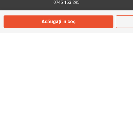
0745 153 295
Adăugați în coș
info@bbmoto.ro
Magazin
Otopeni
Str. Ferme D Nr. 2
Otopeni, Ilfov
Marți - Sâmbătă: 10:00 - 18:00
0755 141 155