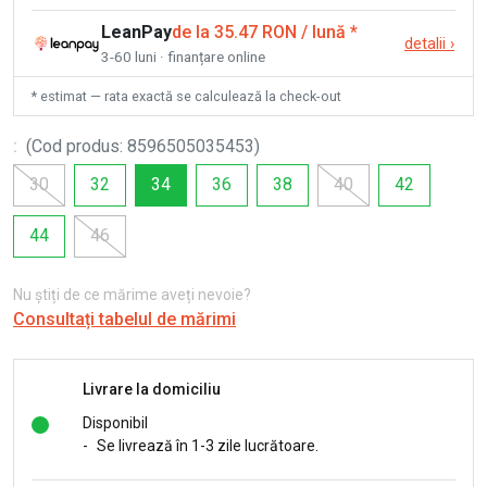
LeanPay
de la 35.47 RON / lună
*
detalii
›
3-60 luni · finanțare online
* estimat — rata exactă se calculează la check-out
:
(
Cod produs
:
8596505035453
)
30
32
34
36
38
40
42
44
46
Nu știți de ce mărime aveți nevoie?
Consultați tabelul de mărimi
Livrare la domiciliu
Disponibil
-
Se livrează în 1-3 zile lucrătoare.