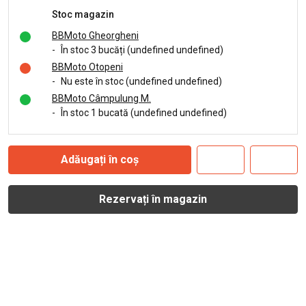
Stoc magazin
BBMoto Gheorgheni
-
În stoc 3 bucăți (undefined undefined)
BBMoto Otopeni
-
Nu este în stoc (undefined undefined)
BBMoto Câmpulung M.
-
În stoc 1 bucată (undefined undefined)
Adăugați în coș
Rezervați în magazin