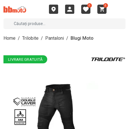
0
0
Home
/
Trilobite
/
Pantaloni
/
Blugi Moto
LIVRARE GRATUITĂ