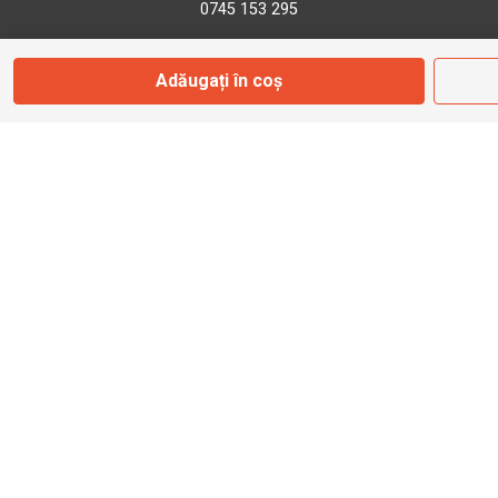
0745 153 295
Adăugați în coș
info@bbmoto.ro
Magazin
Otopeni
Str. Ferme D Nr. 2
Otopeni, Ilfov
Marți - Sâmbătă: 10:00 - 18:00
0755 141 155