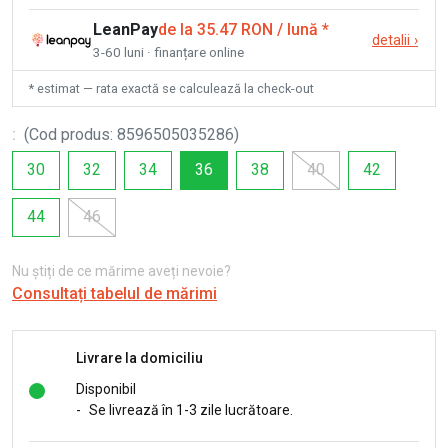
LeanPay
de la 35.47 RON / lună
*
detalii
›
3-60 luni · finanțare online
* estimat — rata exactă se calculează la check-out
:
(
Cod produs
:
8596505035286
)
30
32
34
36
38
40
42
44
46
Nu știți de ce mărime aveți nevoie?
Consultați tabelul de mărimi
Livrare la domiciliu
Disponibil
-
Se livrează în 1-3 zile lucrătoare.