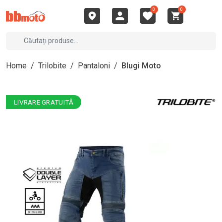
0
0
Home
/
Trilobite
/
Pantaloni
/
Blugi Moto
LIVRARE GRATUITĂ