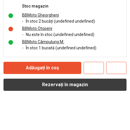
Stoc magazin
BBMoto Gheorgheni
-
În stoc 2 bucăți (undefined undefined)
BBMoto Otopeni
-
Nu este în stoc (undefined undefined)
BBMoto Câmpulung M.
-
În stoc 1 bucată (undefined undefined)
Adăugați în coș
Rezervați în magazin