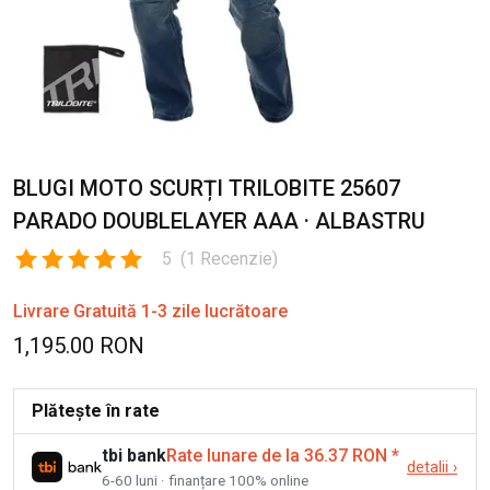
BLUGI MOTO SCURȚI TRILOBITE 25607
PARADO DOUBLELAYER AAA · ALBASTRU
5
(
1
Recenzie
)
Livrare Gratuită 1-3 zile lucrătoare
1,195.00 RON
Plătește în rate
tbi bank
Rate lunare de la 36.37 RON
*
detalii
›
6-60 luni · finanțare 100% online