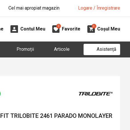
Cel mai apropiat magazin
Logare / Înregistrare
0
0
ne
Contul Meu
Favorite
Coșul Meu
Asistență
Promoții
Articole
 FIT TRILOBITE 2461 PARADO MONOLAYER