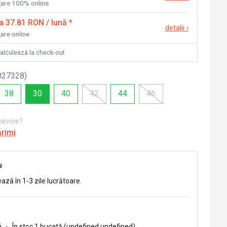
nțare 100% online
la 37.81 RON / lună
*
detalii
›
țare online
calculează la check-out
027328
)
38
30
40
42
44
46
 nevoie?
ărimi
u
ează în 1-3 zile lucrătoare.
i
-
În stoc 1 bucată (undefined undefined)