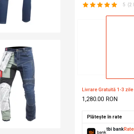
5
(
2
Livrare Gratuită 1-3 zile
1,280.00 RON
Plătește în rate
tbi bank
Rate