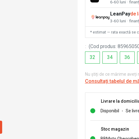
6-60 luni · fina
LeanPay
de 
3-60 luni · finan
* estimat — rata exactă se 
:
(
Cod produs
:
8596505
32
34
36
Nu știți de ce mărime aveți
Consultați tabelul de m
Livrare la domicili
Disponibil
-
Se livr
Stoc magazin
BBMoto Gheorghen