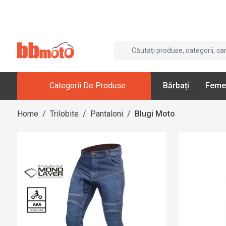
Categorii De Produse
Bărbați
Feme
Home
/
Trilobite
/
Pantaloni
/
Blugi Moto