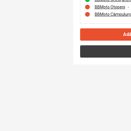
BBMoto Otopeni
-
BBMoto Câmpulung
Adă