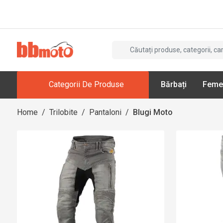
Categorii De Produse
Bărbați
Feme
Home
/
Trilobite
/
Pantaloni
/
Blugi Moto