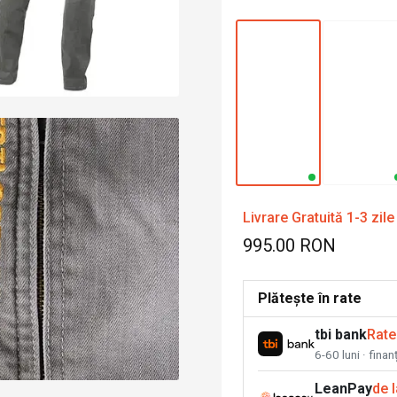
Livrare Gratuită 1-3 zile
995.00 RON
Plătește în rate
tbi bank
Rate
6-60 luni · fina
LeanPay
de 