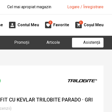
Cel mai apropiat magazin
Logare / Înregistrare
0
0
ne
Contul Meu
Favorite
Coșul Meu
Asistență
Promoții
Articole
FIT CU KEVLAR TRILOBITE PARADO · GRI
cenzii
)