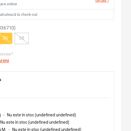
detalii
›
țare online
calculează la check-out
836710
)
36
38
 nevoie?
ărimi
u
i
-
Nu este în stoc (undefined undefined)
Nu este în stoc (undefined undefined)
 M.
-
Nu este în stoc (undefined undefined)