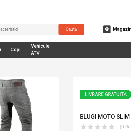
Magazi
Caută
Vehicule
i
Copii
ATV
LIVRARE GRATUITĂ
BLUGI MOTO SLIM 
(
0
Re