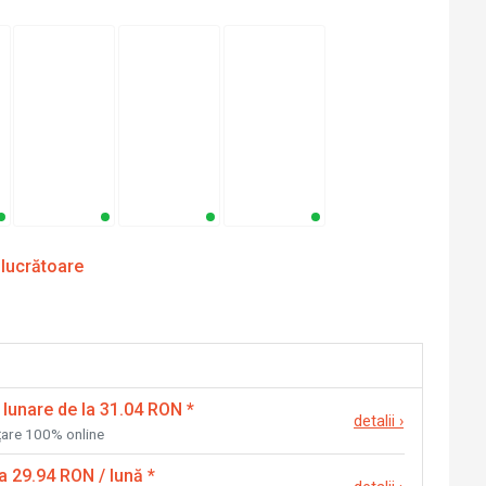
 lucrătoare
 lunare de la 31.04 RON
*
detalii
›
nțare 100% online
la 29.94 RON / lună
*