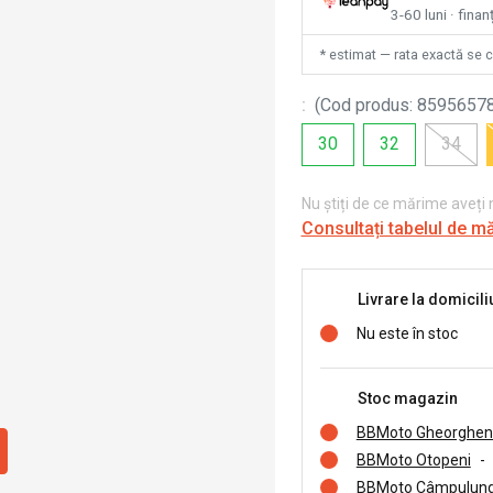
3-60 luni · finan
* estimat — rata exactă se 
:
(
Cod produs
:
8595657
30
32
34
Nu știți de ce mărime aveți
Consultați tabelul de m
Livrare la domicili
Nu este în stoc
Stoc magazin
BBMoto Gheorghen
BBMoto Otopeni
-
BBMoto Câmpulung