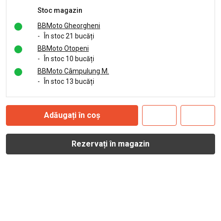
Stoc magazin
BBMoto Gheorgheni
-
În stoc 21 bucăți
BBMoto Otopeni
-
În stoc 10 bucăți
BBMoto Câmpulung M.
-
În stoc 13 bucăți
Adăugați în coș
Rezervați în magazin