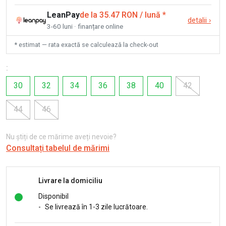
LeanPay
de la 35.47 RON / lună
*
detalii
›
3-60 luni · finanțare online
* estimat — rata exactă se calculează la check-out
:
30
32
34
36
38
40
42
44
46
Nu știți de ce mărime aveți nevoie?
Consultați tabelul de mărimi
Livrare la domiciliu
Disponibil
-
Se livrează în 1-3 zile lucrătoare.