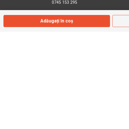
0745 153 295
Adăugați în coș
info@bbmoto.ro
Magazin
Otopeni
Str. Ferme D Nr. 2
Otopeni, Ilfov
Marți - Sâmbătă: 10:00 - 18:00
0755 141 155