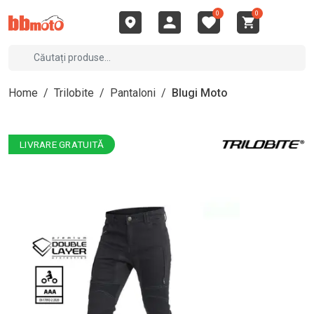
0
0
Home
/
Trilobite
/
Pantaloni
/
Blugi Moto
LIVRARE GRATUITĂ