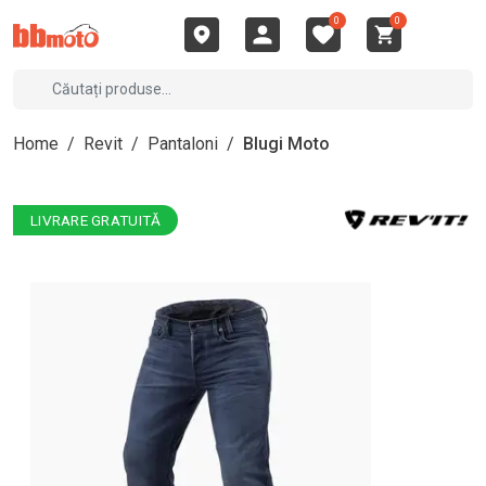
0
0
Home
/
Revit
/
Pantaloni
/
Blugi Moto
LIVRARE GRATUITĂ