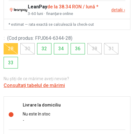
LeanPay
de la 38.34 RON / lună
*
detalii
›
3-60 luni · finanțare online
* estimat — rata exactă se calculează la check-out
:
(
Cod produs
:
FPJ064-6344-28
)
28
30
32
34
36
38
31
33
Nu știți de ce mărime aveți nevoie?
Consultați tabelul de mărimi
Livrare la domiciliu
Nu este în stoc
-