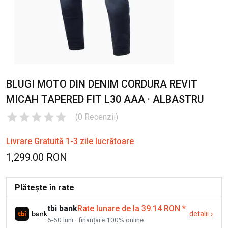
BLUGI MOTO DIN DENIM CORDURA REVIT
MICAH TAPERED FIT L30 AAA · ALBASTRU
(
0
Recenzii
)
Livrare Gratuită 1-3 zile lucrătoare
1,299.00 RON
Plătește în rate
tbi bank
Rate lunare de la 39.14 RON
*
detalii
›
6-60 luni · finanțare 100% online