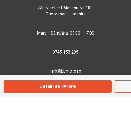
Str. Nicolae Bălcescu Nr. 100
Gheorgheni, Harghita
Marți - Sâmbătă: 09:00 - 17:00
0745 153 295
info@bbmoto.ro
Detalii de livrare
Magazin
Otopeni
Str. Ferme D Nr. 2