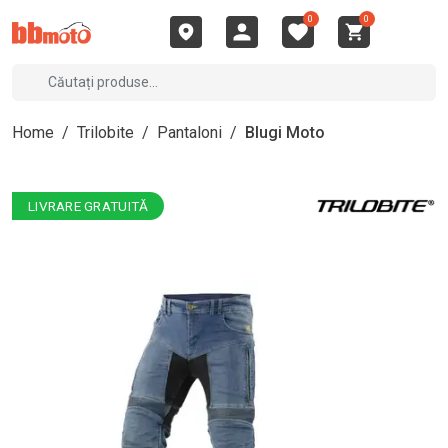
0
0
Home
/
Trilobite
/
Pantaloni
/
Blugi Moto
LIVRARE GRATUITĂ