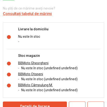
Nu știți de ce mărime aveți nevoie?
Consultați tabelul de mărimi
Livrare la domiciliu
Nu este în stoc
-
Stoc magazin
BBMoto Gheorgheni
-
Nu este în stoc (undefined undefined)
BBMoto Otopeni
-
Nu este în stoc (undefined undefined)
BBMoto Câmpulung M.
-
Nu este în stoc (undefined undefined)
Detalii de livrare