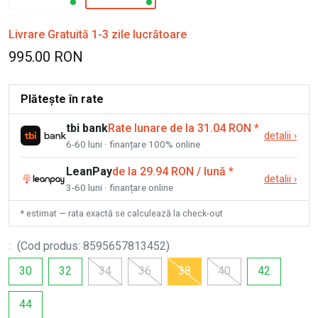
Livrare Gratuită 1-3 zile lucrătoare
995.00 RON
Plătește în rate
tbi bank
Rate lunare de la 31.04 RON
*
detalii
›
6-60 luni · finanțare 100% online
LeanPay
de la 29.94 RON / lună
*
detalii
›
3-60 luni · finanțare online
* estimat — rata exactă se calculează la check-out
:
(
Cod produs
:
8595657813452
)
30
32
34
36
38
40
42
44