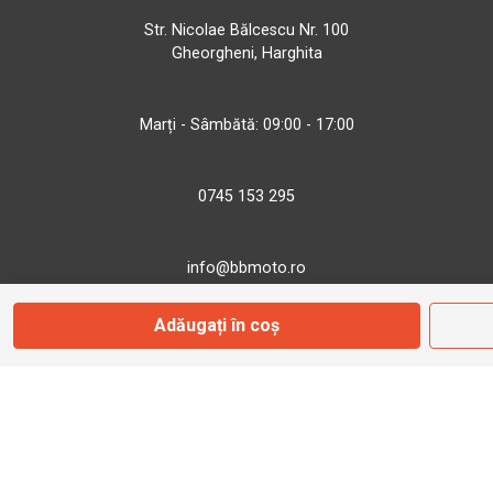
Str. Nicolae Bălcescu Nr. 100
Gheorgheni, Harghita
Marți - Sâmbătă: 09:00 - 17:00
0745 153 295
info@bbmoto.ro
Adăugați în coș
Magazin
Otopeni
Str. Ferme D Nr. 2