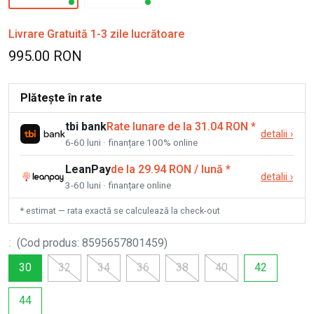
Livrare Gratuită 1-3 zile lucrătoare
995.00 RON
Plătește în rate
tbi bank
Rate lunare de la 31.04 RON
*
detalii
›
6-60 luni · finanțare 100% online
LeanPay
de la 29.94 RON / lună
*
detalii
›
3-60 luni · finanțare online
* estimat — rata exactă se calculează la check-out
:
(
Cod produs
:
8595657801459
)
30
32
34
36
38
40
42
44