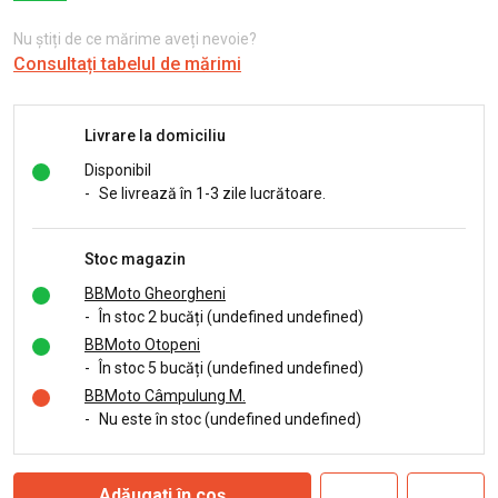
Nu știți de ce mărime aveți nevoie?
Consultați tabelul de mărimi
Livrare la domiciliu
Disponibil
-
Se livrează în 1-3 zile lucrătoare.
Stoc magazin
BBMoto Gheorgheni
-
În stoc 2 bucăți (undefined undefined)
BBMoto Otopeni
-
În stoc 5 bucăți (undefined undefined)
BBMoto Câmpulung M.
-
Nu este în stoc (undefined undefined)
Adăugați în coș