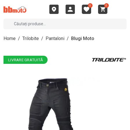
0
0
Home
/
Trilobite
/
Pantaloni
/
Blugi Moto
LIVRARE GRATUITĂ