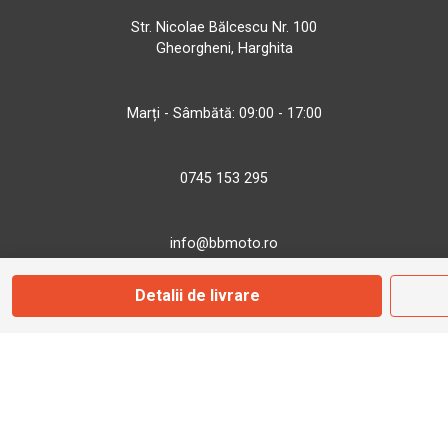
Str. Nicolae Bălcescu Nr. 100
Gheorgheni, Harghita
Marți - Sâmbătă: 09:00 - 17:00
0745 153 295
info@bbmoto.ro
Detalii de livrare
Magazin
Otopeni
Str. Ferme D Nr. 2