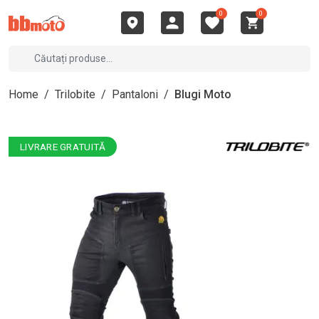
0
0
Home
/
Trilobite
/
Pantaloni
/
Blugi Moto
LIVRARE GRATUITĂ