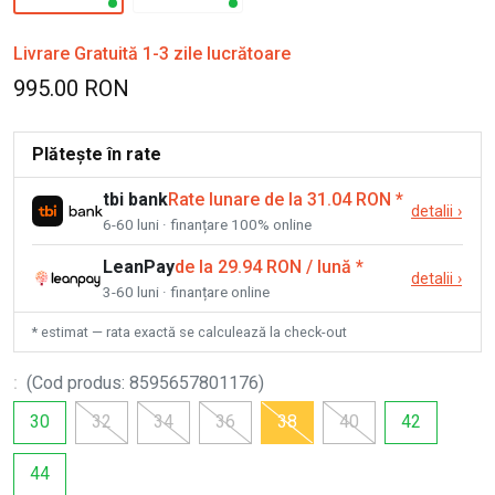
Livrare Gratuită 1-3 zile lucrătoare
995.00 RON
Plătește în rate
tbi bank
Rate lunare de la 31.04 RON
*
detalii
›
6-60 luni · finanțare 100% online
LeanPay
de la 29.94 RON / lună
*
detalii
›
3-60 luni · finanțare online
* estimat — rata exactă se calculează la check-out
:
(
Cod produs
:
8595657801176
)
30
32
34
36
38
40
42
44