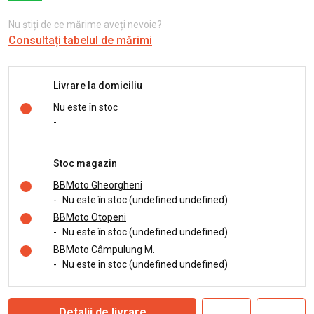
Nu știți de ce mărime aveți nevoie?
Consultați tabelul de mărimi
Livrare la domiciliu
Nu este în stoc
-
Stoc magazin
BBMoto Gheorgheni
-
Nu este în stoc (undefined undefined)
BBMoto Otopeni
-
Nu este în stoc (undefined undefined)
BBMoto Câmpulung M.
-
Nu este în stoc (undefined undefined)
Detalii de livrare