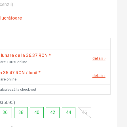
cenzii
)
 lucrătoare
 lunare de la 36.37 RON
*
detalii
›
nțare 100% online
la 35.47 RON / lună
*
detalii
›
țare online
calculează la check-out
035095
)
36
38
40
42
44
46