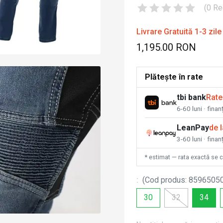
(
0
Re
Livrare Gratuită 1-3 zile
1,195.00 RON
Plătește în rate
tbi bank
Rate
6-60 luni · fina
LeanPay
de 
3-60 luni · finan
* estimat — rata exactă se 
:
(
Cod produs
:
8596505
30
32
34