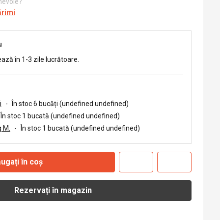
 nevoie?
ărimi
u
ează în 1-3 zile lucrătoare.
i
-
În stoc 6 bucăți (undefined undefined)
În stoc 1 bucată (undefined undefined)
 M.
-
În stoc 1 bucată (undefined undefined)
ugați în coș
Rezervați în magazin