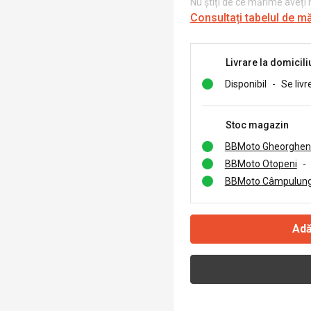
Nu știți de ce mărime aveți
Consultați tabelul de m
Livrare la domicili
Disponibil
-
Se livr
Stoc magazin
BBMoto Gheorghen
BBMoto Otopeni
-
BBMoto Câmpulung
Adă