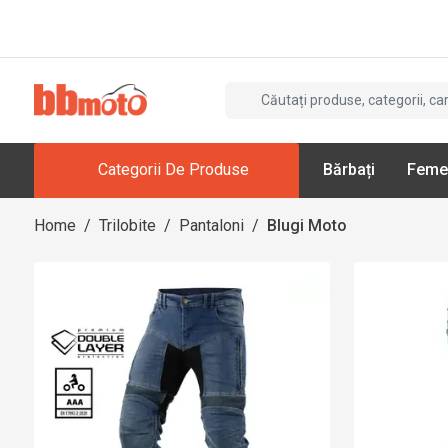
Categorii De Produse
Bărbați
Feme
Home
/
Trilobite
/
Pantaloni
/
Blugi Moto