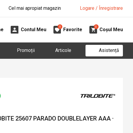
Cel mai apropiat magazin
Logare / Înregistrare
0
0
ne
Contul Meu
Favorite
Coșul Meu
Asistență
Promoții
Articole
OBITE 25607 PARADO DOUBLELAYER AAA ·