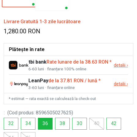
Livrare Gratuită 1-3 zile lucrătoare
1,280.00 RON
Plătește în rate
tbi bank
Rate lunare de la 38.63 RON
*
detalii
›
6-60 luni · finanțare 100% online
LeanPay
de la 37.81 RON / lună
*
detalii
›
3-60 luni · finanțare online
* estimat — rata exactă se calculează la check-out
:
(
Cod produs
:
8596505027625
)
32
34
36
38
30
40
42