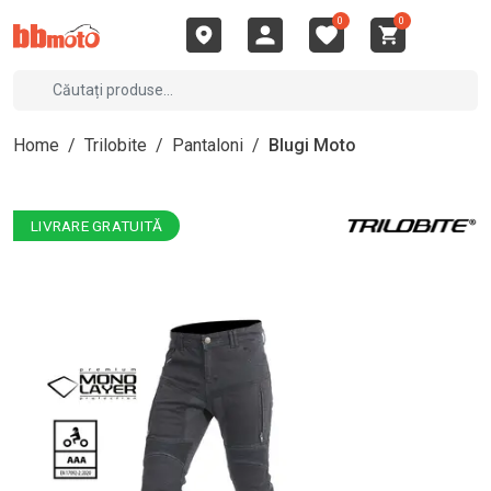
0
0
Home
/
Trilobite
/
Pantaloni
/
Blugi Moto
LIVRARE GRATUITĂ