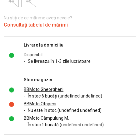
44
46
Nu știți de ce mărime aveți nevoie?
Consultați tabelul de mărimi
Livrare la domiciliu
Disponibil
-
Se livrează în 1-3 zile lucrătoare.
Stoc magazin
BBMoto Gheorgheni
-
În stoc 6 bucăți (undefined undefined)
BBMoto Otopeni
-
Nu este în stoc (undefined undefined)
BBMoto Câmpulung M.
-
În stoc 1 bucată (undefined undefined)