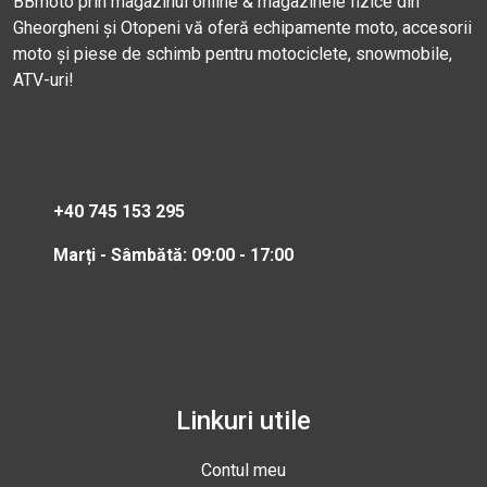
BBmoto prin magazinul online & magazinele fizice din
Gheorgheni și Otopeni vă oferă echipamente moto, accesorii
moto și piese de schimb pentru motociclete, snowmobile,
ATV-uri!
+40 745 153 295
Marți - Sâmbătă: 09:00 - 17:00
Linkuri utile
Contul meu