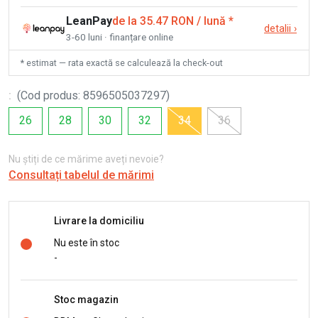
LeanPay
de la 35.47 RON / lună
*
detalii
›
3-60 luni · finanțare online
* estimat — rata exactă se calculează la check-out
:
(
Cod produs
:
8596505037297
)
26
28
30
32
34
36
Nu știți de ce mărime aveți nevoie?
Consultați tabelul de mărimi
Livrare la domiciliu
Nu este în stoc
-
Stoc magazin