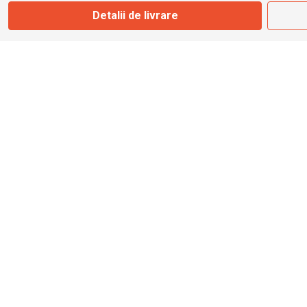
Detalii de livrare
info@bbmoto.ro
Magazin
Otopeni
Str. Ferme D Nr. 2
Otopeni, Ilfov
Marți - Sâmbătă: 10:00 - 18:00
0755 141 155