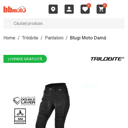
0
0
Home
/
Trilobite
/
Pantaloni
/
Blugi Moto Damă
LIVRARE GRATUITĂ