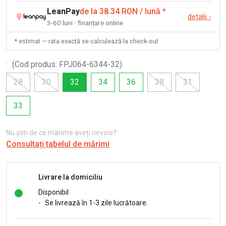
LeanPay
de la 38.34 RON / lună
*
detalii
›
3-60 luni · finanțare online
* estimat — rata exactă se calculează la check-out
:
(
Cod produs
:
FPJ064-6344-32
)
28
30
32
34
36
38
31
33
Nu știți de ce mărime aveți nevoie?
Consultați tabelul de mărimi
Livrare la domiciliu
Disponibil
-
Se livrează în 1-3 zile lucrătoare.