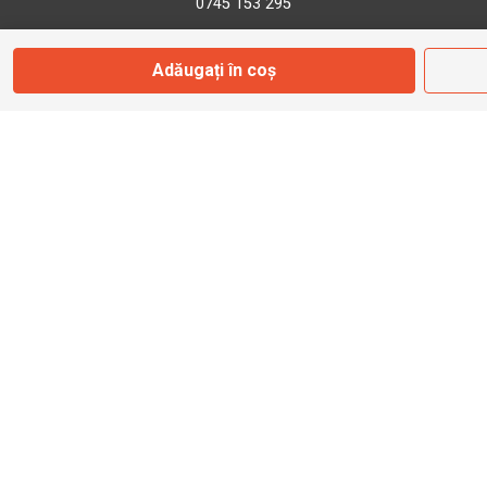
0745 153 295
Adăugați în coș
info@bbmoto.ro
Magazin
Otopeni
Str. Ferme D Nr. 2
Otopeni, Ilfov
Marți - Sâmbătă: 10:00 - 18:00
0755 141 155