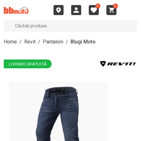
0
0
Home
/
Revit
/
Pantaloni
/
Blugi Moto
LIVRARE GRATUITĂ