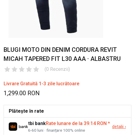
BLUGI MOTO DIN DENIM CORDURA REVIT
MICAH TAPERED FIT L30 AAA · ALBASTRU
(
0
Recenzii
)
Livrare Gratuită 1-3 zile lucrătoare
1,299.00 RON
Plătește în rate
tbi bank
Rate lunare de la 39.14 RON
*
detalii
›
6-60 luni · finanțare 100% online