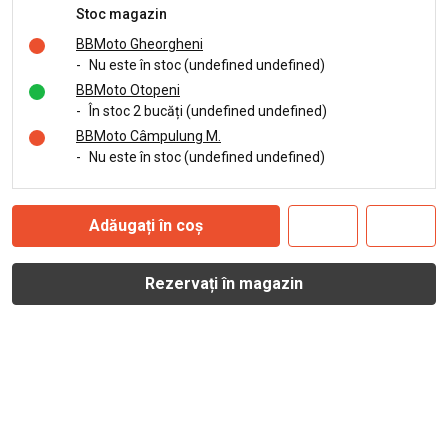
Stoc magazin
BBMoto Gheorgheni
-
Nu este în stoc (undefined undefined)
BBMoto Otopeni
-
În stoc 2 bucăți (undefined undefined)
BBMoto Câmpulung M.
-
Nu este în stoc (undefined undefined)
Adăugați în coș
Rezervați în magazin