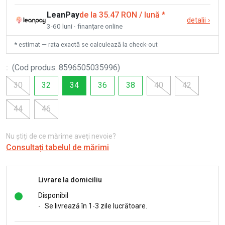
LeanPay
de la 35.47 RON / lună
*
detalii
›
3-60 luni · finanțare online
* estimat — rata exactă se calculează la check-out
:
(
Cod produs
:
8596505035996
)
30
32
34
36
38
40
42
44
46
Nu știți de ce mărime aveți nevoie?
Consultați tabelul de mărimi
Livrare la domiciliu
Disponibil
-
Se livrează în 1-3 zile lucrătoare.