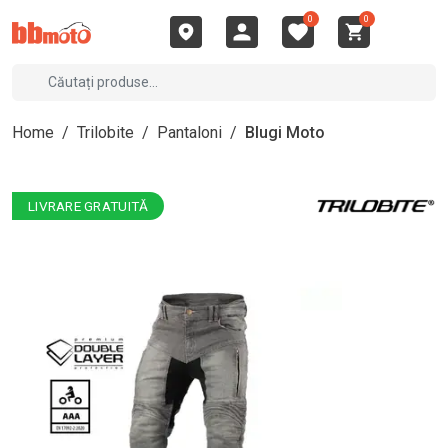
0
0
Home
/
Trilobite
/
Pantaloni
/
Blugi Moto
LIVRARE GRATUITĂ