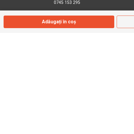
0745 153 295
Adăugați în coș
info@bbmoto.ro
Magazin
Otopeni
Str. Ferme D Nr. 2
Otopeni, Ilfov
Marți - Sâmbătă: 10:00 - 18:00
0755 141 155