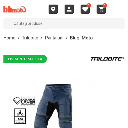
0
0
Home
/
Trilobite
/
Pantaloni
/
Blugi Moto
LIVRARE GRATUITĂ