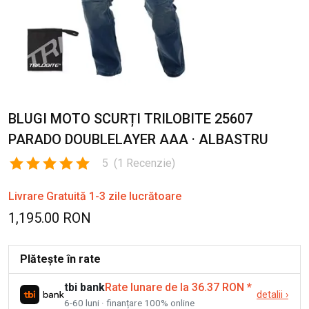
BLUGI MOTO SCURȚI TRILOBITE 25607
PARADO DOUBLELAYER AAA · ALBASTRU
5
(
1
Recenzie
)
Livrare Gratuită 1-3 zile lucrătoare
1,195.00 RON
Plătește în rate
tbi bank
Rate lunare de la 36.37 RON
*
detalii
›
6-60 luni · finanțare 100% online