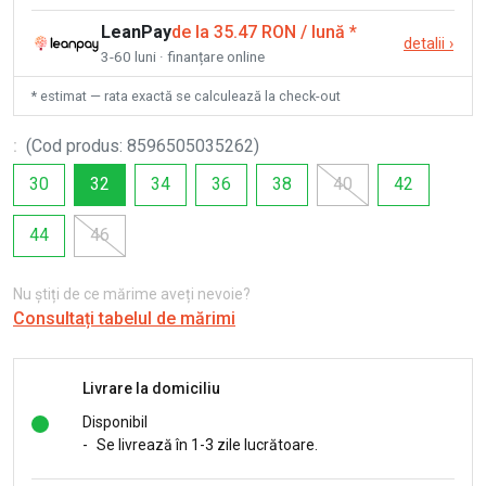
LeanPay
de la 35.47 RON / lună
*
detalii
›
3-60 luni · finanțare online
* estimat — rata exactă se calculează la check-out
:
(
Cod produs
:
8596505035262
)
30
32
34
36
38
40
42
44
46
Nu știți de ce mărime aveți nevoie?
Consultați tabelul de mărimi
Livrare la domiciliu
Disponibil
-
Se livrează în 1-3 zile lucrătoare.