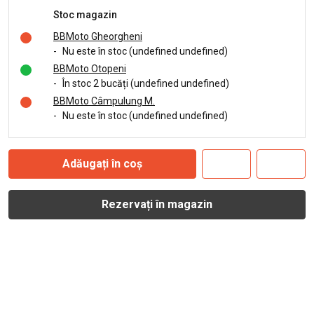
Stoc magazin
BBMoto Gheorgheni
-
Nu este în stoc (undefined undefined)
BBMoto Otopeni
-
În stoc 2 bucăți (undefined undefined)
BBMoto Câmpulung M.
-
Nu este în stoc (undefined undefined)
Adăugați în coș
Rezervați în magazin