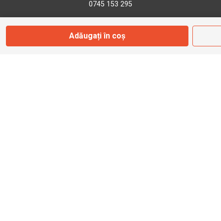
0745 153 295
Adăugați în coș
info@bbmoto.ro
Magazin
Otopeni
Str. Ferme D Nr. 2
Otopeni, Ilfov
Marți - Sâmbătă: 10:00 - 18:00
0755 141 155