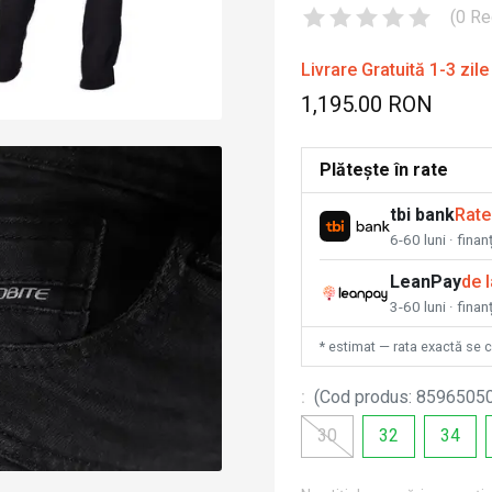
(
0
Re
Livrare Gratuită 1-3 zile
1,195.00 RON
Plătește în rate
tbi bank
Rate
6-60 luni · fina
LeanPay
de 
3-60 luni · finan
* estimat — rata exactă se 
:
(
Cod produs
:
8596505
30
32
34