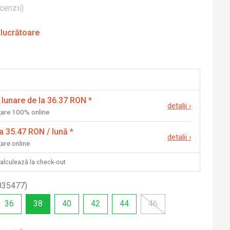
cenzii
)
 lucrătoare
 lunare de la 36.37 RON
*
detalii
›
nțare 100% online
la 35.47 RON / lună
*
detalii
›
țare online
calculează la check-out
035477
)
36
38
40
42
44
46