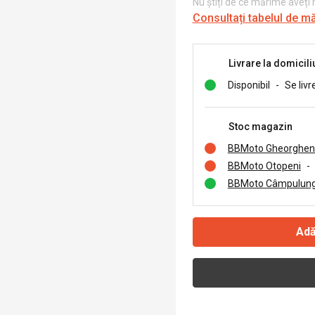
Nu știți de ce mărime aveți
Consultați tabelul de m
Livrare la domicili
Disponibil
-
Se livr
Stoc magazin
BBMoto Gheorghen
BBMoto Otopeni
-
BBMoto Câmpulung
Adă