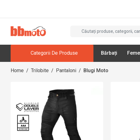
Categorii De Produse
Bărbați
Feme
Home
/
Trilobite
/
Pantaloni
/
Blugi Moto