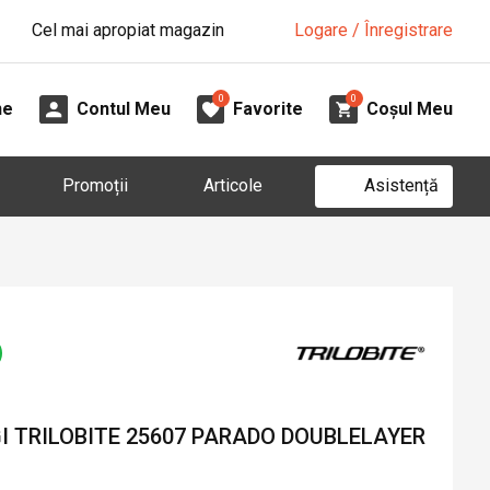
Cel mai apropiat magazin
Logare / Înregistrare
0
0
ne
Contul Meu
Favorite
Coșul Meu
Asistență
Promoții
Articole
I TRILOBITE 25607 PARADO DOUBLELAYER