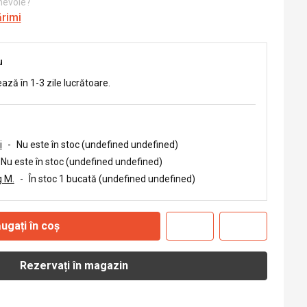
 nevoie?
ărimi
u
ează în 1-3 zile lucrătoare.
i
-
Nu este în stoc (undefined undefined)
Nu este în stoc (undefined undefined)
 M.
-
În stoc 1 bucată (undefined undefined)
ugați în coș
Rezervați în magazin