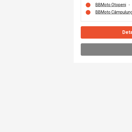
BBMoto Otopeni
-
BBMoto Câmpulung
Deta