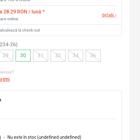
la 28.29 RON / lună
*
detalii
›
țare online
calculează la check-out
234-26
)
29
30
31
32
34
36
 nevoie?
ărimi
u
i
-
Nu este în stoc (undefined undefined)