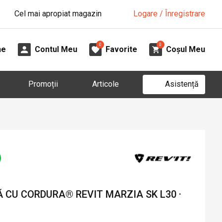
Cel mai apropiat magazin
Logare / Înregistrare
0
0
ne
Contul Meu
Favorite
Coșul Meu
Asistență
Promoții
Articole
 CU CORDURA® REVIT MARZIA SK L30 ·