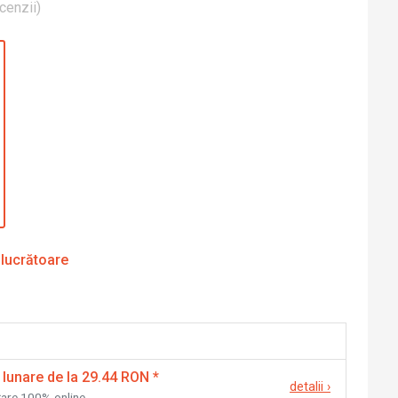
cenzii
)
 lucrătoare
 lunare de la 29.44 RON
*
detalii
›
nțare 100% online