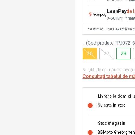
LeanPay
de 
3-60 luni · finan
* estimat — rata exactă se 
:
(
Cod produs
:
FPJ072-6
26
27
28
Nu știți de ce mărime aveți
Consultați tabelul de m
Livrare la domicili
Nu este în stoc
Stoc magazin
BBMoto Gheorghen