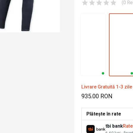
(
0
Re
Livrare Gratuită 1-3 zile
935.00 RON
Plătește în rate
tbi bank
Rate
6-60 luni · fina