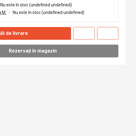
Nu este în stoc (undefined undefined)
 M.
-
Nu este în stoc (undefined undefined)
lii de livrare
Rezervați în magazin