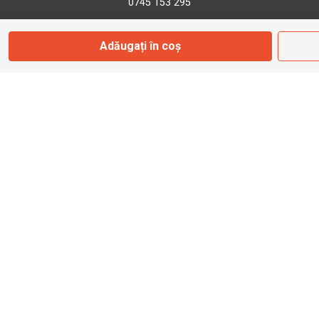
0745 153 295
Adăugați în coș
info@bbmoto.ro
Magazin
Otopeni
Str. Ferme D Nr. 2
Otopeni, Ilfov
Marți - Sâmbătă: 10:00 - 18:00
0755 141 155