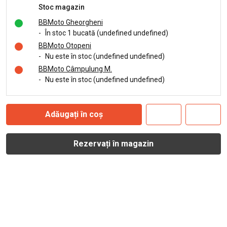
Stoc magazin
BBMoto Gheorgheni
-
În stoc 1 bucată (undefined undefined)
BBMoto Otopeni
-
Nu este în stoc (undefined undefined)
BBMoto Câmpulung M.
-
Nu este în stoc (undefined undefined)
Adăugați în coș
Rezervați în magazin