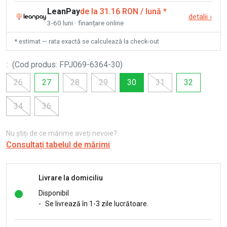
LeanPay
de la 31.16 RON / lună
*
detalii
›
3-60 luni · finanțare online
* estimat — rata exactă se calculează la check-out
:
(
Cod produs
:
FPJ069-6364-30
)
26
27
28
29
30
31
32
34
36
Nu știți de ce mărime aveți nevoie?
Consultați tabelul de mărimi
Livrare la domiciliu
Disponibil
-
Se livrează în 1-3 zile lucrătoare.