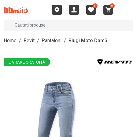
0
0
Home
/
Revit
/
Pantaloni
/
Blugi Moto Damă
LIVRARE GRATUITĂ