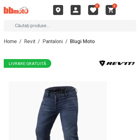
0
0
Home
/
Revit
/
Pantaloni
/
Blugi Moto
LIVRARE GRATUITĂ