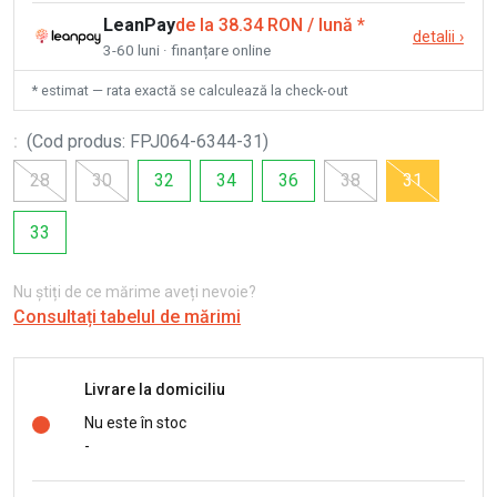
LeanPay
de la 38.34 RON / lună
*
detalii
›
3-60 luni · finanțare online
* estimat — rata exactă se calculează la check-out
:
(
Cod produs
:
FPJ064-6344-31
)
28
30
32
34
36
38
31
33
Nu știți de ce mărime aveți nevoie?
Consultați tabelul de mărimi
Livrare la domiciliu
Nu este în stoc
-