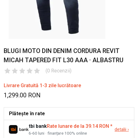
BLUGI MOTO DIN DENIM CORDURA REVIT
MICAH TAPERED FIT L30 AAA · ALBASTRU
(
0
Recenzii
)
Livrare Gratuită 1-3 zile lucrătoare
1,299.00 RON
Plătește în rate
tbi bank
Rate lunare de la 39.14 RON
*
detalii
›
6-60 luni · finanțare 100% online