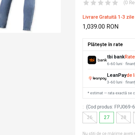
(
0
Re
Livrare Gratuită 1-3 zile
1,039.00 RON
Plătește în rate
tbi bank
Rate
6-60 luni · fina
LeanPay
de 
3-60 luni · finan
* estimat — rata exactă se 
:
(
Cod produs
:
FPJ069-6
26
27
28
Nu știți de ce mărime aveți