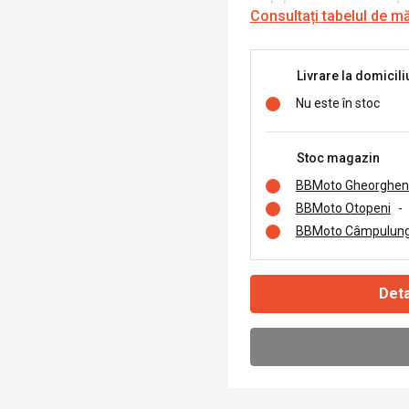
Consultați tabelul de m
Livrare la domicili
Nu este în stoc
Stoc magazin
BBMoto Gheorghen
BBMoto Otopeni
-
BBMoto Câmpulung
Deta