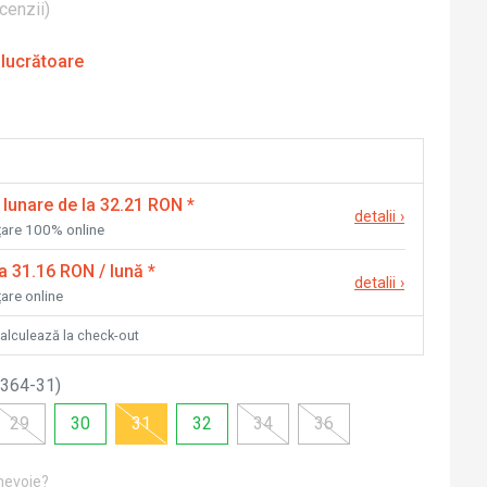
cenzii
)
 lucrătoare
 lunare de la 32.21 RON
*
detalii
›
nțare 100% online
la 31.16 RON / lună
*
detalii
›
țare online
calculează la check-out
364-31
)
29
30
31
32
34
36
 nevoie?