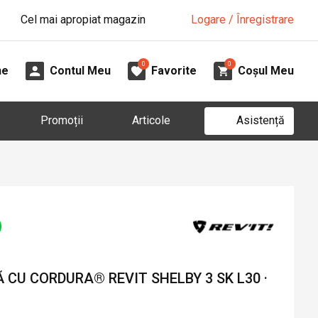
Cel mai apropiat magazin
Logare / Înregistrare
0
0
ne
Contul Meu
Favorite
Coșul Meu
Asistență
Promoții
Articole
CU CORDURA® REVIT SHELBY 3 SK L30 ·