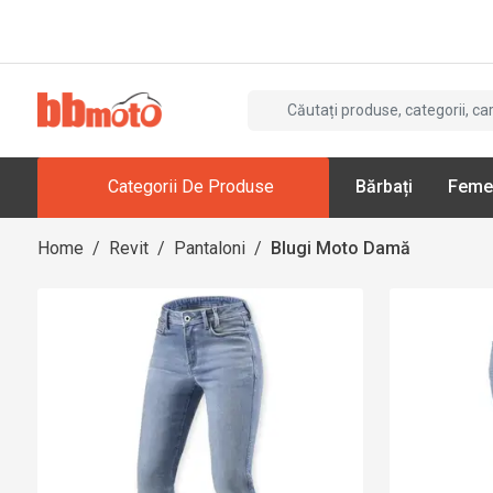
Categorii De Produse
Bărbați
Feme
Home
/
Revit
/
Pantaloni
/
Blugi Moto Damă