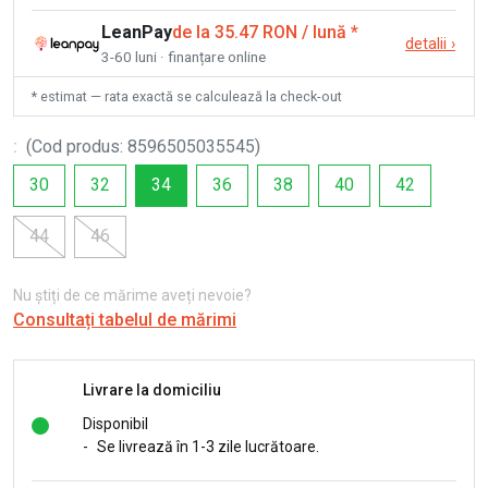
LeanPay
de la 35.47 RON / lună
*
detalii
›
3-60 luni · finanțare online
* estimat — rata exactă se calculează la check-out
:
(
Cod produs
:
8596505035545
)
30
32
34
36
38
40
42
44
46
Nu știți de ce mărime aveți nevoie?
Consultați tabelul de mărimi
Livrare la domiciliu
Disponibil
-
Se livrează în 1-3 zile lucrătoare.