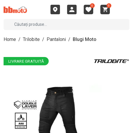
0
0
Home
/
Trilobite
/
Pantaloni
/
Blugi Moto
LIVRARE GRATUITĂ