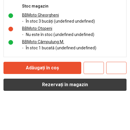
Stoc magazin
BBMoto Gheorgheni
-
În stoc 3 bucăți (undefined undefined)
BBMoto Otopeni
-
Nu este în stoc (undefined undefined)
BBMoto Câmpulung M.
-
În stoc 1 bucată (undefined undefined)
Adăugați în coș
Rezervați în magazin