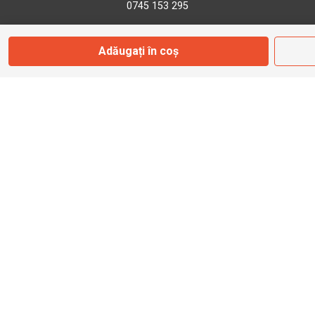
0745 153 295
Adăugați în coș
info@bbmoto.ro
Magazin
Otopeni
Str. Ferme D Nr. 2
Otopeni, Ilfov
Marți - Sâmbătă: 10:00 - 18:00
0755 141 155