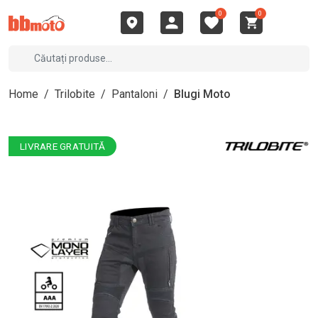
0
0
Home
/
Trilobite
/
Pantaloni
/
Blugi Moto
LIVRARE GRATUITĂ