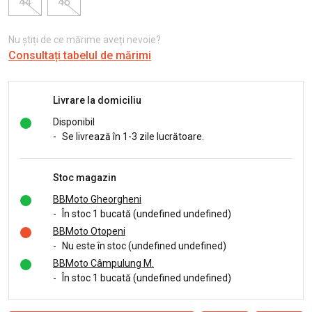
44
46
Nu știți de ce mărime aveți nevoie?
Consultați tabelul de mărimi
Livrare la domiciliu
Disponibil
-
Se livrează în 1-3 zile lucrătoare.
Stoc magazin
BBMoto Gheorgheni
-
În stoc 1 bucată (undefined undefined)
BBMoto Otopeni
-
Nu este în stoc (undefined undefined)
BBMoto Câmpulung M.
-
În stoc 1 bucată (undefined undefined)