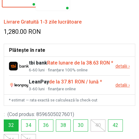
Livrare Gratuită 1-3 zile lucrătoare
1,280.00 RON
Plătește în rate
tbi bank
Rate lunare de la 38.63 RON
*
detalii
›
6-60 luni · finanțare 100% online
LeanPay
de la 37.81 RON / lună
*
detalii
›
3-60 luni · finanțare online
* estimat — rata exactă se calculează la check-out
:
(
Cod produs
:
8596505027601
)
32
34
36
38
30
40
42