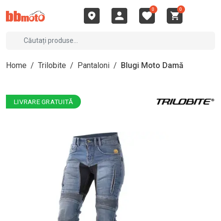
0
0
Home
/
Trilobite
/
Pantaloni
/
Blugi Moto Damă
LIVRARE GRATUITĂ