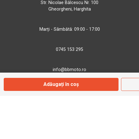
Str. Nicolae Bălcescu Nr. 100
Gheorgheni, Harghita
Marți - Sâmbătă: 09:00 - 17:00
0745 153 295
info@bbmoto.ro
Adăugați în coș
Magazin
Otopeni
Str. Ferme D Nr. 2
Otopeni, Ilfov