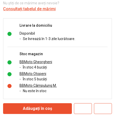
Nu știți de ce mărime aveți nevoie?
Consultați tabelul de mărimi
Livrare la domiciliu
Disponibil
-
Se livrează în 1-3 zile lucrătoare.
Stoc magazin
BBMoto Gheorgheni
-
În stoc 4 bucăți
BBMoto Otopeni
-
În stoc 5 bucăți
BBMoto Câmpulung M.
-
Nu este în stoc
Adăugați în coș