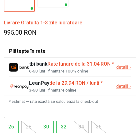
Livrare Gratuită 1-3 zile lucrătoare
995.00 RON
Plătește în rate
tbi bank
Rate lunare de la 31.04 RON
*
detalii
›
6-60 luni · finanțare 100% online
LeanPay
de la 29.94 RON / lună
*
detalii
›
3-60 luni · finanțare online
* estimat — rata exactă se calculează la check-out
:
26
28
30
32
34
36