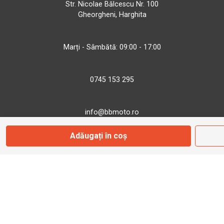
Str. Nicolae Bălcescu Nr. 100
Gheorgheni, Harghita
Marți - Sâmbătă: 09:00 - 17:00
0745 153 295
info@bbmoto.ro
Adăugați în coș
Magazin
Otopeni
Str. Ferme D Nr. 2
Otopeni, Ilfov