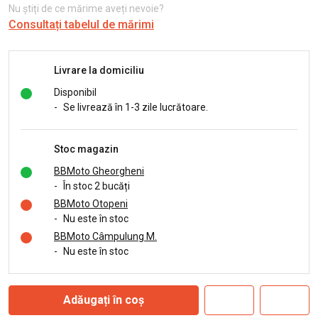
Nu știți de ce mărime aveți nevoie?
Consultați tabelul de mărimi
Livrare la domiciliu
Disponibil
-
Se livrează în 1-3 zile lucrătoare.
Stoc magazin
BBMoto Gheorgheni
-
În stoc 2 bucăți
BBMoto Otopeni
-
Nu este în stoc
BBMoto Câmpulung M.
-
Nu este în stoc
Adăugați în coș