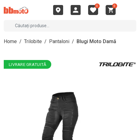
0
0
Home
/
Trilobite
/
Pantaloni
/
Blugi Moto Damă
LIVRARE GRATUITĂ