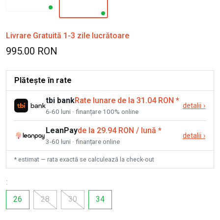
Livrare Gratuită 1-3 zile lucrătoare
995.00 RON
Plătește în rate
tbi bank
Rate lunare de la 31.04 RON
*
detalii
›
6-60 luni · finanțare 100% online
LeanPay
de la 29.94 RON / lună
*
detalii
›
3-60 luni · finanțare online
* estimat — rata exactă se calculează la check-out
:
26
28
30
34