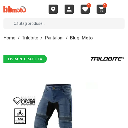
0
0
Home
/
Trilobite
/
Pantaloni
/
Blugi Moto
LIVRARE GRATUITĂ