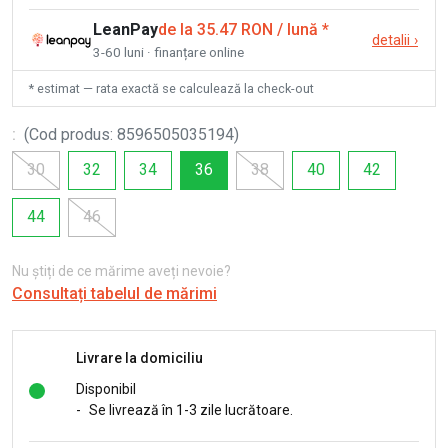
LeanPay
de la 35.47 RON / lună
*
detalii
›
3-60 luni · finanțare online
* estimat — rata exactă se calculează la check-out
:
(
Cod produs
:
8596505035194
)
30
32
34
36
38
40
42
44
46
Nu știți de ce mărime aveți nevoie?
Consultați tabelul de mărimi
Livrare la domiciliu
Disponibil
-
Se livrează în 1-3 zile lucrătoare.