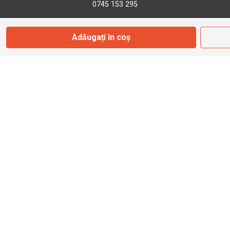
0745 153 295
Adăugați în coș
info@bbmoto.ro
Magazin
Otopeni
Str. Ferme D Nr. 2
Otopeni, Ilfov
Marți - Sâmbătă: 10:00 - 18:00
0755 141 155