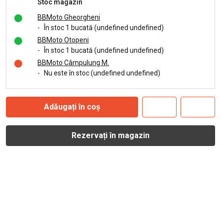
Stoc magazin
BBMoto Gheorgheni
-
În stoc 1 bucată (undefined undefined)
BBMoto Otopeni
-
În stoc 1 bucată (undefined undefined)
BBMoto Câmpulung M.
-
Nu este în stoc (undefined undefined)
Adăugați în coș
Rezervați în magazin