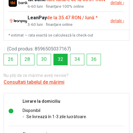
detalii
›
6-60 luni · finanțare 100% online
LeanPay
de la 35.47 RON / lună
*
detalii
›
3-60 luni · finanțare online
* estimat — rata exactă se calculează la check-out
:
(
Cod produs
:
8596505037167
)
26
28
30
32
34
36
Nu știți de ce mărime aveți nevoie?
Consultați tabelul de mărimi
Livrare la domiciliu
Disponibil
-
Se livrează în 1-3 zile lucrătoare.