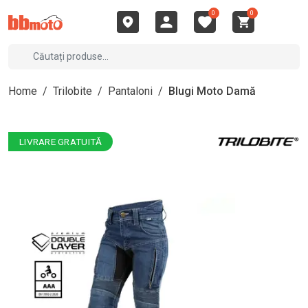
0
0
Home
/
Trilobite
/
Pantaloni
/
Blugi Moto Damă
LIVRARE GRATUITĂ