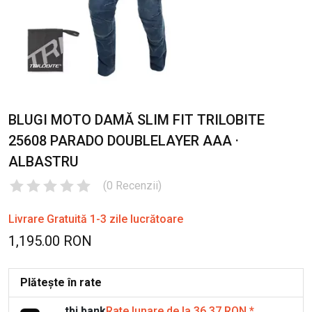
BLUGI MOTO DAMĂ SLIM FIT TRILOBITE
25608 PARADO DOUBLELAYER AAA ·
ALBASTRU
(
0
Recenzii
)
Livrare Gratuită 1-3 zile lucrătoare
1,195.00 RON
Plătește în rate
tbi bank
Rate lunare de la 36.37 RON
*