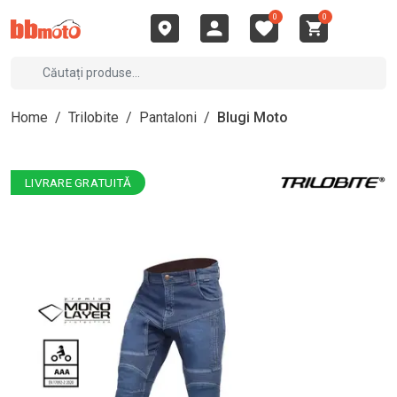
0
0
Home
/
Trilobite
/
Pantaloni
/
Blugi Moto
LIVRARE GRATUITĂ