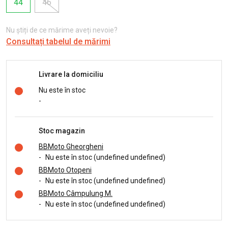
44
46
Nu știți de ce mărime aveți nevoie?
Consultați tabelul de mărimi
Livrare la domiciliu
Nu este în stoc
-
Stoc magazin
BBMoto Gheorgheni
-
Nu este în stoc (undefined undefined)
BBMoto Otopeni
-
Nu este în stoc (undefined undefined)
BBMoto Câmpulung M.
-
Nu este în stoc (undefined undefined)