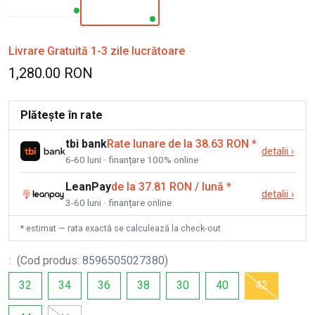
Livrare Gratuită 1-3 zile lucrătoare
1,280.00 RON
Plătește în rate
tbi bank
Rate lunare de la 38.63 RON
*
detalii
›
6-60 luni · finanțare 100% online
LeanPay
de la 37.81 RON / lună
*
detalii
›
3-60 luni · finanțare online
* estimat — rata exactă se calculează la check-out
:
(
Cod produs
:
8596505027380
)
32
34
36
38
30
40
42