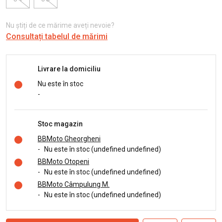
Nu știți de ce mărime aveți nevoie?
Consultați tabelul de mărimi
Livrare la domiciliu
Nu este în stoc
-
Stoc magazin
BBMoto Gheorgheni
-
Nu este în stoc (undefined undefined)
BBMoto Otopeni
-
Nu este în stoc (undefined undefined)
BBMoto Câmpulung M.
-
Nu este în stoc (undefined undefined)