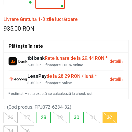
Livrare Gratuită 1-3 zile lucrătoare
935.00 RON
Plătește în rate
tbi bank
Rate lunare de la 29.44 RON
*
detalii
›
6-60 luni · finanțare 100% online
LeanPay
de la 28.29 RON / lună
*
detalii
›
3-60 luni · finanțare online
* estimat — rata exactă se calculează la check-out
:
(
Cod produs
:
FPJ072-6234-32
)
26
27
28
29
30
31
32
34
36