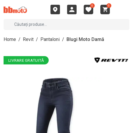
0
0
Home
/
Revit
/
Pantaloni
/
Blugi Moto Damă
LIVRARE GRATUITĂ