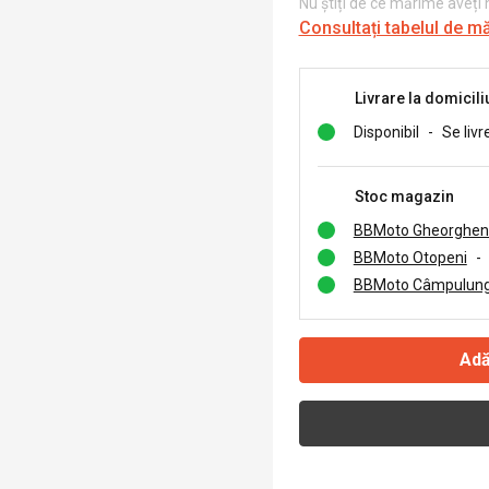
Nu știți de ce mărime aveți
Consultați tabelul de m
Livrare la domicili
Disponibil
-
Se livr
Stoc magazin
BBMoto Gheorghen
BBMoto Otopeni
-
BBMoto Câmpulung
Adă