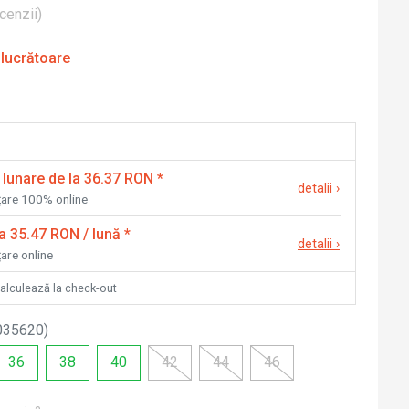
cenzii
)
 lucrătoare
 lunare de la 36.37 RON
*
detalii
›
nțare 100% online
la 35.47 RON / lună
*
detalii
›
țare online
calculează la check-out
035620
)
36
38
40
42
44
46