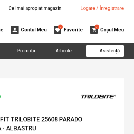
Cel mai apropiat magazin
Logare / Înregistrare
0
0
ne
Contul Meu
Favorite
Coșul Meu
Asistență
Promoții
Articole
FIT TRILOBITE 25608 PARADO
 · ALBASTRU