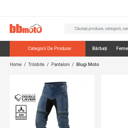
Categorii De Produse
Bărbați
Feme
Home
/
Trilobite
/
Pantaloni
/
Blugi Moto