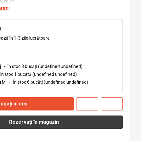
 nevoie?
ărimi
u
ează în 1-3 zile lucrătoare.
i
-
În stoc 3 bucăți (undefined undefined)
În stoc 1 bucată (undefined undefined)
 M.
-
În stoc 6 bucăți (undefined undefined)
ugați în coș
Rezervați în magazin